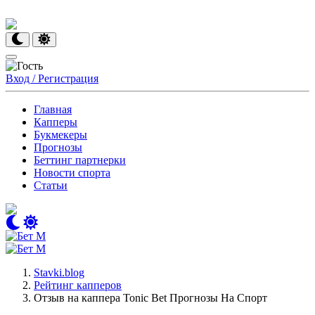
Вход / Регистрация
Главная
Капперы
Букмекеры
Прогнозы
Беттинг партнерки
Новости спорта
Статьи
Stavki.blog
Рейтинг капперов
Отзыв на каппера Tonic Bet Прогнозы На Спорт