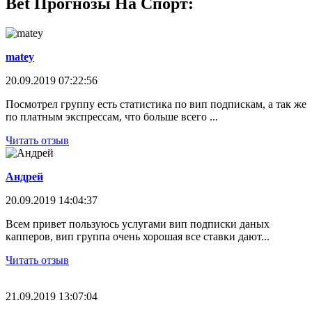
Bet Прогнозы На Спорт:
matey
20.09.2019 07:22:56
Посмотрел группу есть статистика по вип подпискам, а так же
по платным экспрессам, что больше всего ...
Читать отзыв
Андрей
20.09.2019 14:04:37
Всем привет пользуюсь услугами вип подписки даных
капперов, вип группа очень хорошая все ставки дают...
Читать отзыв
21.09.2019 13:07:04