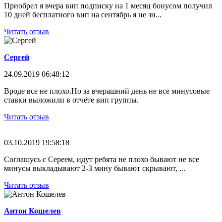
Приобрел я вчера вип подписку на 1 месяц бонусом получил
10 дней бесплатного вип на сентябрь я не зн...
Читать отзыв
Сергей
24.09.2019 06:48:12
Вроде все не плохо.Но за вчерашний день не все минусовые
ставки выложили в отчёте вип группы.
Читать отзыв
03.10.2019 19:58:18
Соглашусь с Сереем, идут ребята не плохо бывают не все
минусы выкладывают 2-3 мину бывают скрывают, ...
Читать отзыв
Антон Кошелев