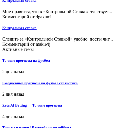
Контрольная ставка
Мне нравится, что в «Контрольной Ставке» чувствует...
Комментарий от
dgaxumh
Контрольная ставка
Следить за «Контрольной Ставкой» удобно: посты чит...
Комментарий от
makiwij
Активные темы
Точные прогнозы на футбол
2 дня назад
Ежедневные прогнозы на футбол статистика
2 дня назад
Zeta AI Betting — Точные прогнозы
4 дня назад
Тренды и валуи ( Баскетбол и волейбол )