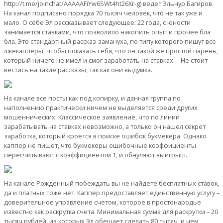
http://t.me/joinchat/AAAAAFiYw6SWt4ht26Xr-g) ведет Эльнур Багиров.
На канал подписано порядка 70 тысяч человек, что не так уже и
мало. О себе Эл рассказывает следующее: 22 года, с юности
занимается ставками, что позволило накопить опыт и прочее бла
бла. Это стандартный рассказ-замануха, по типу которого пишут все
лжекапперы, чтобы показать себя, что он такой же простой парень,
который ничего не имел и смог заработать на ставках. Не стоит
вестись на такие рассказы, так как они выдумка.
На канале все посты как под копирку, и данная группа по
наполнению практически ничем не выделяется среди других
мошеннических. Классическое заявление, что по линии
зарабатывать на ставках невозможно, а только он нашел секрет
заработка, который кроется в поиске ошибок букмекера. Однако
каппер не пишет, что букмекеры ошибочные коэффициенты
пересчитывают с коэффициентом 1, и обнуляют выигрыш.
На канале Рожденный побеждать вы не найдете бесплатных ставок,
да и платных тоже нет. Каппер предоставляет единственную услугу –
доверительное управление счетом, которое в простонародье
известно как раскрутка счета. Минимальная сумма для раскрутки – 20
тысяч рублей, из которых Эл обещает сделать 80 тысяч, и чем