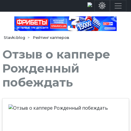
Stavki.blog
Рейтинг капперов
Отзыв о каппере
Рожденный
побеждать
Сре
дняя
оценка