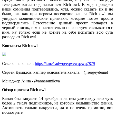
телеграмм канал под названием Rich owl. В ходе проверки
наши сомнения подтвердились, хотя, можно сказать, их и не
было, так как при первом посещение канала Rich owl мы
увидели мошеннические признаки, которые потом просто
подтвердились. Естественно данный проект попадает в
черный список, и мы настоятельно не советуем связываться с
ним, ну только если не хотите на себе испытать всю суть
развода от Rich owl.
Контакты
Rich
owl
Ссылка на канал -
https://t.me/sadwqeeqwewqewq7879
Сергей Демидов, каппер-основатель канала, - @sergeydemid
Менеджер Анна - @annasamileva
Обзор проекта
Rich
owl
Канал был запущен 14 декабря и на нем уже накручено чуть
более 2 тысяч подписчиков, из которых большинство фэйки.
Активность сильно накручена, да и не очень грамотно, вот
посмотрите.