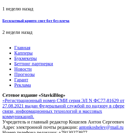
1 неделю назад
Бесплатный крипто спот бот без плеча
2 недели назад
Главная
Капперы
Букмекеры
Беттинг партнерки
Новости
Прогнозы
Гарант
Реклама
Сетевое издание «StavkiBlog»
«Регистрационный номер СМИ серия ЭЛ N ФС77-81629 от
27.08.2021 выдан Федеральной службой по надзору в сфере
связи, информационных технологий и массовых
коммуникаций.
Учредитель и главный редактор Кошелев Антон Сергеевич
Адрес электронной почты редакции:
antonkoshelev@mail.ru
Номер телефона редакции: +79130273977