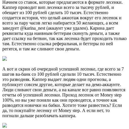
Начнем со ставок, которые предлагаются в формате лесенки.
Каппер проводит вип лесенки всего за тысячу рублей, и
обещает из 100 рублей сделать 10 тысяч. Естественно
создается история, что целый ажиотаж вокруг его лесенок и
всего за пару часов легко набирается 50 желающих, а всем
заведует @karina_nest (аккаунт уже удален). Карина дает
реквизиты куда наивным беттерам скинуть деньги, а также
дает ссылку на бетвин, так как лесенка будет проходить только
там. Естественно ссылка реферальная, и беттеры по ней
регятся, и там же сливают свои деньги.
А вот и скрин об очередной успешной лесенке, где всего за 7
шагов ва-банк со 100 рублей сделали 10 тысяч. Естественно
это разводняк. Каппер выдает людям одни прогнозы, а
публикует совсем другие, которые делает на демо-аккаунте.
Люди сливают свои деньги, а на канале все равно появляются
отчеты об успешной лесенки. Проход лесенок от Money step
100%, но вы уже поняли как они проводятся, а точнее как
разводятся новички на бабки. Хотите тоже развестись? Если
да, то покупайте лесенку от Money step. А если нет, то
погнали дальше разоблачать каппера.