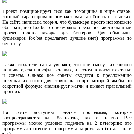
Проект позиционирует себя как помощника в мире ставок,
который гарантировано поможет вам заработать на ставках.
На сайте написана теория, что букмекера просто невозможно
обыграть, но с fox-bet это возможно и реально, так что данный
проект просто находка для беттеров. Для обыгрыша
букмекеров fox-bet предлагает лучшие (нет) программы по
беттингу.
Также создатели сайта уверяют, что они смогут из любого
новичка сделать профи в ставках, а в этом помогут их статьи
и советы. Однако все советы сводятся к предложению
покупки их софта для ставок на спорт, который якобы по
секретной формуле анализирует матчи и выдает правильный
прогноз.
На сайте доступны разные программы, которые
распространяются как бесплатно, так и платно. Все
программы можно условно поделить на 2 категории: это
программы-стратегии и программы на результат (тотал, гол и
т.п.).