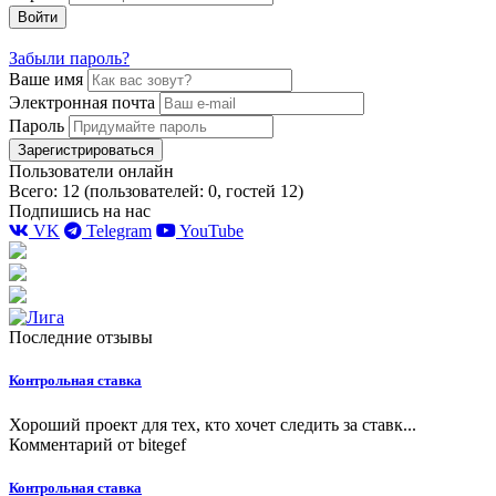
Войти
Забыли пароль?
Ваше имя
Электронная почта
Пароль
Зарегистрироваться
Пользователи онлайн
Всего: 12 (пользователей: 0, гостей 12)
Подпишись на нас
VK
Telegram
YouTube
Последние отзывы
Контрольная ставка
Хороший проект для тех, кто хочет следить за ставк...
Комментарий от
bitegef
Контрольная ставка