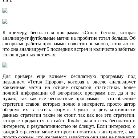
К примеру, бесплатная программа «Спорт бетон», которая
анализирует футбольные матчи на пробитие тотал больше. Об
алгоритме работы программы известно не много, а только то,
что она анализирует 5 последних встреч и количество забитых
голов в данных встречах.
Для примера еще возьмем бесплатную программу под
названием «Тотал Пророк», которая в экселе анализирует
хоккейные матчи на основе открытой статистики. Более
полной информации об алгоритмах программ нет, да и не
нужно, так как все бесплатные программы – это обычные
стратегии ставок, которых полно в интернете, просто автор
обернул их в эксель формат. Судить о результативности
данных стратегии также не стоит, так как все эти стратегии,
которые продаются на сайте fox-bet давно есть бесплатно в
интернете, и результативностью не блещут. Если интересно, о
каждой стратегии можетет просто почитать в интернете, а мы
просто скажем, что желаемого заработка они вам не принесут,