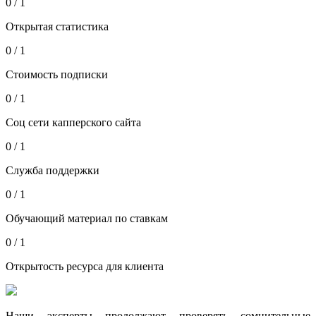
0 / 1
Открытая статистика
0 / 1
Стоимость подписки
0 / 1
Соц сети капперского сайта
0 / 1
Служба поддержки
0 / 1
Обучающий материал по ставкам
0 / 1
Открытость ресурса для клиента
Наши эксперты продолжают проверять сомнительные