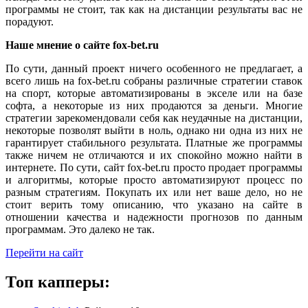
программы не стоит, так как на дистанции результаты вас не
порадуют.
Наше мнение о сайте fox-bet.ru
По сути, данный проект ничего особенного не предлагает, а
всего лишь на fox-bet.ru собраны различные стратегии ставок
на спорт, которые автоматизированы в экселе или на базе
софта, а некоторые из них продаются за деньги. Многие
стратегии зарекомендовали себя как неудачные на дистанции,
некоторые позволят выйти в ноль, однако ни одна из них не
гарантирует стабильного результата. Платные же программы
также ничем не отличаются и их спокойно можно найти в
интернете. По сути, сайт fox-bet.ru просто продает программы
и алгоритмы, которые просто автоматизируют процесс по
разным стратегиям. Покупать их или нет ваше дело, но не
стоит верить тому описанию, что указано на сайте в
отношении качества и надежности прогнозов по данным
программам. Это далеко не так.
Перейти на сайт
Топ капперы: