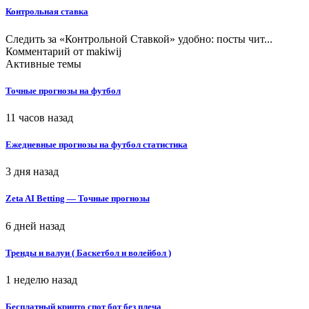
Контрольная ставка
Следить за «Контрольной Ставкой» удобно: посты чит...
Комментарий от
makiwij
Активные темы
Точные прогнозы на футбол
11 часов назад
Ежедневные прогнозы на футбол статистика
3 дня назад
Zeta AI Betting — Точные прогнозы
6 дней назад
Тренды и валуи ( Баскетбол и волейбол )
1 неделю назад
Бесплатный крипто спот бот без плеча