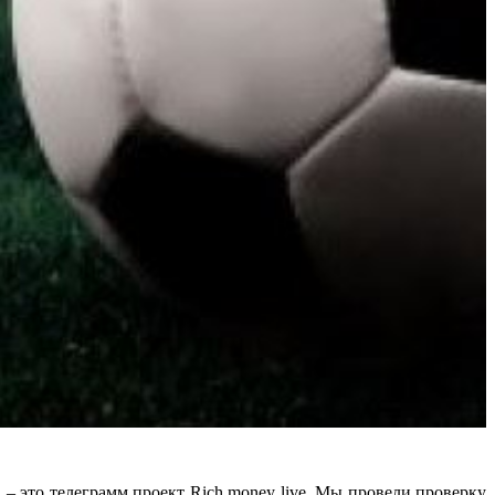
 это телеграмм проект Rich money live. Мы провели проверку