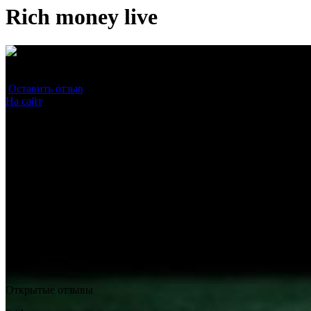
Rich money live
Средняя оценка
0.0
/10
Оставить отзыв
(0)
На сайт
0 / 1
Прохождение проверки на сторонних ресурсах
0 / 1
Наличие бесплатных прогнозов
0 / 1
Надежность подписки
0 / 1
Открытые отзывы