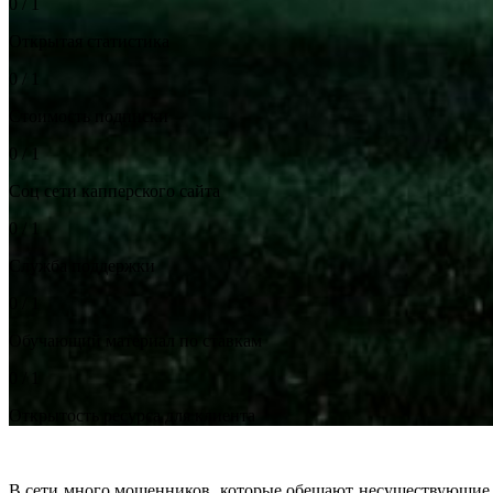
0 / 1
Открытая статистика
0 / 1
Стоимость подписки
0 / 1
Соц сети капперского сайта
0 / 1
Служба поддержки
0 / 1
Обучающий материал по ставкам
0 / 1
Открытость ресурса для клиента
В сети много мошенников, которые обещают несуществующие п