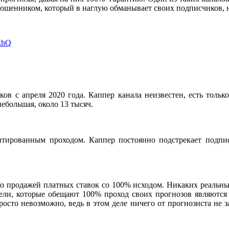
 мошенником, который в наглую обманывает своих подписчиков, н
khQ
ов с апреля 2020 года. Каппер канала неизвестен, есть только 
небольшая, около 13 тысяч.
нтированным проходом. Каппер постоянно подстрекает подпис
ко продажей платных ставок со 100% исходом. Никаких реальны
тели, которые обещают 100% проход своих прогнозов являютс
росто невозможно, ведь в этом деле ничего от прогнозиста не за