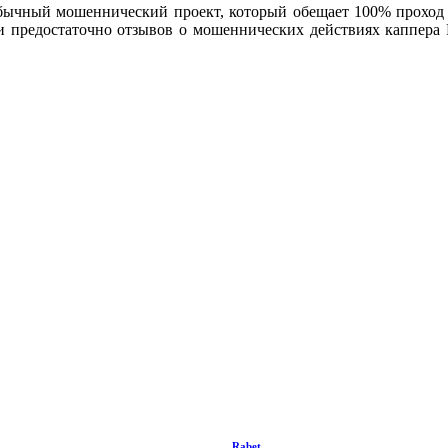
 обычный мошеннический проект, который обещает 100% проход п
ти предостаточно отзывов о мошеннических действиях каппера R
Rabet