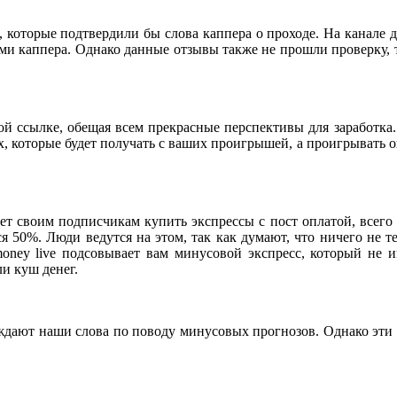
которые подтвердили бы слова каппера о проходе. На канале д
ми каппера. Однако данные отзывы также не прошли проверку, т
й ссылке, обещая всем прекрасные перспективы для заработка. О
, которые будет получать с ваших проигрышей, а проигрывать он
ает своим подписчикам купить экспрессы с пост оплатой, всего
я 50%. Люди ведутся на этом, так как думают, что ничего не 
money live подсовывает вам минусовой экспресс, который не 
и куш денег.
рждают наши слова по поводу минусовых прогнозов. Однако эти л