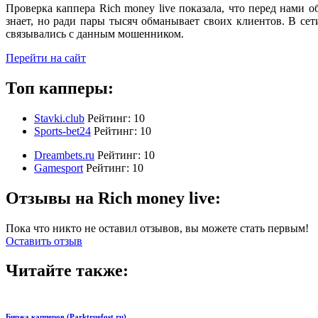
Проверка каппера Rich money live показала, что перед нами
знает, но ради пары тысяч обманывает своих клиентов. В се
связывались с данным мошенником.
Перейти на сайт
Топ капперы:
Stavki.club
Рейтинг:
10
Sports-bet24
Рейтинг:
10
Dreambets.ru
Рейтинг:
10
Gamesport
Рейтинг:
10
Отзывы на Rich money live:
Пока что никто не оставил отзывов, вы можете стать первым!
Оставить отзыв
Читайте также:
Биржа капперов (Parktruefost.ru)