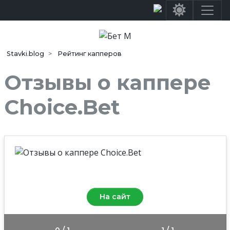
Stavki.blog
Рейтинг капперов
Отзывы о каппере
Choice.Bet
Средняя оценка
4.0
/10
На сайт
0 / 1
1 / 1