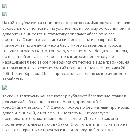
На сайте публикуется статистика по прогнозам. Фактов удаления или
рисования статистики мы не установили, и поэтому оснований ей не
доверять не имеется. В статистику попадают абсолютно все
прогнозы. Отмечаются выигрыши, проигрыши и возвраты. К
примеру, за последний месяц было много возвратов, а проход
составил около 60%. Это, конечно, меньше, чем обещают капперы,
но и данный результат хорош, так как игроки понемногу, но
наращивают банк. Также приводится статистика в виде графиков, на
которых видно, что ежемесячный прирост составляет порядка 20-
40%. Таким образом, Choice предлагает ставки, по которым можно
заработать.
Также на телеграмм канале каппер публикует бесплатные ставки в
режиме лайв. За день ставок не много, примерно 3-4.
Коэффициенты около 1.7. Однако проход по бесплатным прогнозам
довольно низкий, и менее 50%. Поэтому мы не советуем
пользоваться бесплатными прогнозами от Choice, так как они
постепенно приведут к сливу банка. Стоит отметить, что каппер не
пытаются скрыть или приукрасить статистику по бесплату, а