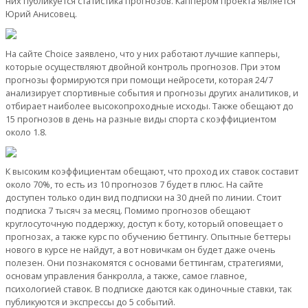
них публикуется статистика прогнозов. Каппером проекта является
Юрий Анисовец.
На сайте Choice заявлено, что у них работают лучшие капперы,
которые осуществляют двойной контроль прогнозов. При этом
прогнозы формируются при помощи нейросети, которая 24/7
анализирует спортивные события и прогнозы других аналитиков, и
отбирает наиболее высокопроходные исходы. Также обещают до
15 прогнозов в день на разные виды спорта с коэффициентом
около 1.8.
К высоким коэффициентам обещают, что проход их ставок составит
около 70%, то есть из 10 прогнозов 7 будет в плюс. На сайте
доступен только один вид подписки на 30 дней по линии. Стоит
подписка 7 тысяч за месяц. Помимо прогнозов обещают
круглосуточную поддержку, доступ к боту, который оповещает о
прогнозах, а также курс по обучению беттингу. Опытные беттеры
нового в курсе не найдут, а вот новичкам он будет даже очень
полезен. Они познакомятся с основами беттингам, стратегиями,
основам управления банкролла, а также, самое главное,
психологией ставок. В подписке даются как одиночные ставки, так
публикуются и экспрессы до 5 событий.