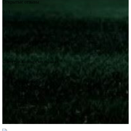
Открытые отзывы
0 / 1
Открытая статистика
0 / 1
Стоимость подписки
0 / 1
Соц сети капперского сайта
0 / 1
Служба поддержки
0 / 1
Обучающий материал по ставкам
0 / 1
Открытость ресурса для клиента