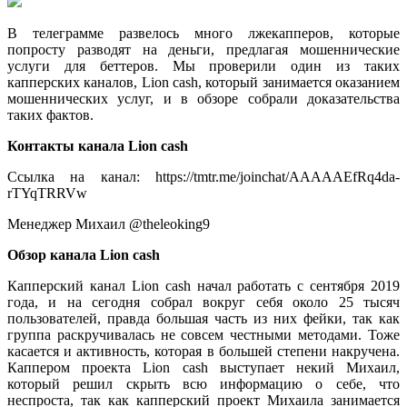
В телеграмме развелось много лжекапперов, которые
попросту разводят на деньги, предлагая мошеннические
услуги для беттеров. Мы проверили один из таких
капперских каналов, Lion cash, который занимается оказанием
мошеннических услуг, и в обзоре собрали доказательства
таких фактов.
Контакты канала
Lion
cash
Ссылка на канал: https://tmtr.me/joinchat/AAAAAEfRq4da-
rTYqTRRVw
Менеджер Михаил @theleoking9
Обзор канала
Lion
cash
Капперский канал Lion cash начал работать с сентября 2019
года, и на сегодня собрал вокруг себя около 25 тысяч
пользователей, правда большая часть из них фейки, так как
группа раскручивалась не совсем честными методами. Тоже
касается и активность, которая в большей степени накручена.
Каппером проекта Lion cash выступает некий Михаил,
который решил скрыть всю информацию о себе, что
неспроста, так как капперский проект Михаила занимается