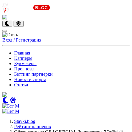
Вход / Регистрация
Главная
Капперы
Букмекеры
Прогнозы
Беттинг партнерки
Новости спорта
Статьи
Stavki.blog
Рейтинг капперов
Обзор каппера GR | OFFICIAL (kommersant_77official)