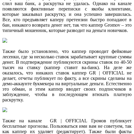
слил ваш банк, а раскрутка не удалась. Однако на канале
появляются фиктивные переписки с якобы клиентами,
которые заказывал раскрутку, и она успешно завершилась.
Все, кто предъявляет каперу претензии быстро попадают в
бан, никакого возврата денег нет, так что каппер Gromov – это
типичный мошенник, которые разводит на деньги новичков.
Также было установлено, что каппер проводит фейковые
лесенки, где за несколько ставок зарабатывает крупные суммы
денег. В подтверждение публикуются скрины ставок по 40-50
тысяч на ставку (каппер ставит ва-банк). На деле же
оказалось, что никаких ставок каппер GR | OFFICIAL не
делает, отчеты публикует по факту, а все скрины сделаны на
демо-аккаунте букмекера на виртуальные деньги. Естественно
это обман, и этим каппер вводит своих подписчиков в
заблуждение, чтобы в последующем втюхать платную
раскрутку.
Также на канале GR | OFFICIAL Громов публикует
бесплатные прогнозы. Пользоваться ими вам не советуем, так
как каппер их удаляет (редактирует). Также были факты