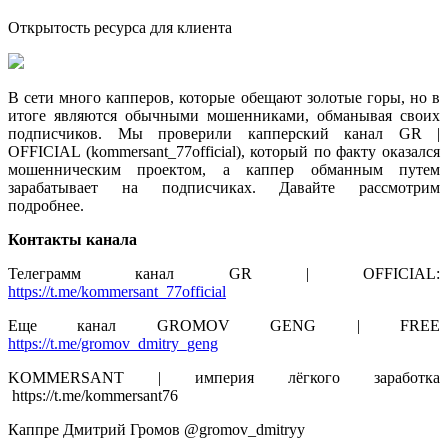
Открытость ресурса для клиента
В сети много капперов, которые обещают золотые горы, но в
итоге являются обычными мошенниками, обманывая своих
подписчиков. Мы проверили капперский канал GR |
OFFICIAL (kommersant_77official), который по факту оказался
мошенническим проектом, а каппер обманным путем
зарабатывает на подписчиках. Давайте рассмотрим
подробнее.
Контакты канала
Телеграмм канал GR | OFFICIAL:
https://t.me/kommersant_77official
Еще канал GROMOV GENG | FREE
https://t.me/gromov_dmitry_geng
KOMMERSANT | империя лёгкого заработка
https://t.me/kommersant76
Каппре Дмитрий Громов @gromov_dmitryy