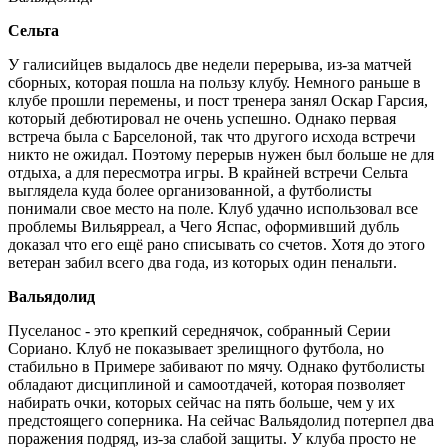
Сельта
У галисийцев выдалось две недели перерыва, из-за матчей
сборных, которая пошла на пользу клубу. Немного раньше в
клубе прошли перемены, и пост тренера занял Оскар Гарсия,
который дебютировал не очень успешно. Однако первая
встреча была с Барселоной, так что другого исхода встречи
никто не ожидал. Поэтому перерыв нужен был больше не для
отдыха, а для пересмотра игры. В крайней встречи Сельта
выглядела куда более организованной, а футболисты
понимали свое место на поле. Клуб удачно использовал все
проблемы Вильярреал, а Чего Яспас, оформивший дубль
доказал что его ещё рано списывать со счетов. Хотя до этого
ветеран забил всего два года, из которых один пенальти.
Вальядолид
Пуселанос - это крепкий середнячок, собранный Серии
Сориано. Клуб не показывает зрелищного футбола, но
стабильно в Примере забивают по мячу. Однако футболисты
обладают дисциплиной и самоотдачей, которая позволяет
набирать очки, которых сейчас на пять больше, чем у их
предстоящего соперника. На сейчас Вальядолид потерпел два
поражения подряд, из-за слабой защиты. У клуба просто не