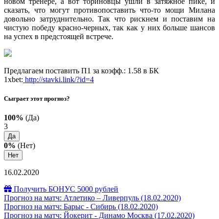
новом тренере, а вот ториновцы ушли в затяжное пике, и
сказать, что могут противопоставить что-то мощи Милана
довольно затруднительно. Так что рискнем и поставим на
чистую победу красно-черных, так как у них больше шансов
на успех в предстоящей встрече.
Предлагаем поставить П1 за коэфф.: 1.58 в БК
1xbet:
http://stavki.link/?id=4
Сыграет этот прогноз?
100%
(Да)
3
Да
0%
(Нет)
Нет
16.02.2020
Получить БОНУС 5000 рублей
Прогноз на матч: Атлетико – Ливерпуль (18.02.2020)
Прогноз на матч: Барыс - Сибирь (18.02.2020)
Прогноз на матч: Йокерит - Динамо Москва (17.02.2020)