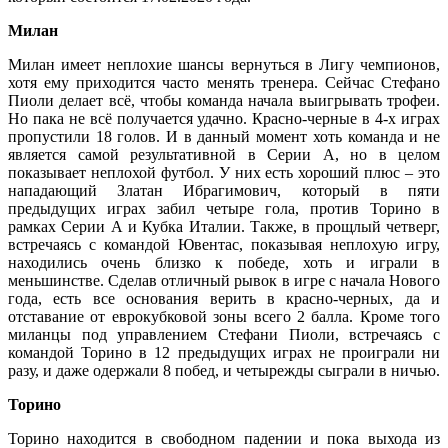
Милан
Милан имеет неплохие шансы вернуться в Лигу чемпионов,
хотя ему приходится часто менять тренера. Сейчас Стефано
Пиоли делает всё, чтобы команда начала выигрывать трофеи.
Но пака не всё получается удачно. Красно-черные в 4-х играх
пропустили 18 голов. И в данный момент хоть команда и не
является самой результативной в Серии А, но в целом
показывает неплохой футбол. У них есть хороший плюс – это
нападающий Златан Ибрагимович, который в пяти
предыдущих играх забил четыре гола, против Торино в
рамках Серии А и Кубка Италии. Также, в прощлый четверг,
встречаясь с командой Ювентас, показывая неплохую игру,
находились очень близко к победе, хоть и играли в
меньшинстве. Сделав отличный рывок в игре с начала Нового
года, есть все основания верить в красно-черных, да и
отставание от еврокубковой зоны всего 2 балла. Кроме того
миланцы под управлением Стефани Пиоли, встречаясь с
командой Торино в 12 предыдущих играх не проиграли ни
разу, и даже одержали 8 побед, и четырежды сыграли в ничью.
Торино
Торино находится в свободном падении и пока выхода из