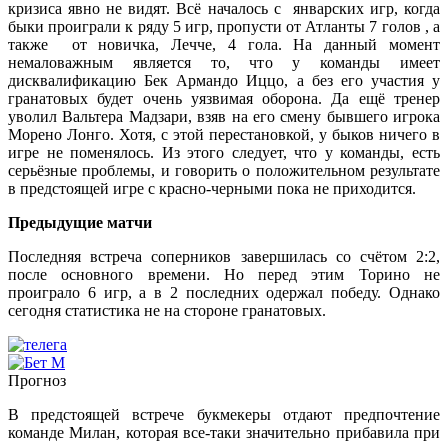
кризиса явно не видят. Всё началось с январских игр, когда
быки проиграли к ряду 5 игр, пропусти от Атланты 7 голов , а
также от новичка, Лечче, 4 гола. На данный момент
немаловажным является то, что у команды имеет
дисквалификацию Бек Армандо Иццо, а без его участия у
гранатовых будет очень уязвимая оборона. Да ещё тренер
уволил Вальтера Мадзари, взяв на его смену бывшего игрока
Морено Лонго. Хотя, с этой перестановкой, у быков ничего в
игре не поменялось. Из этого следует, что у команды, есть
серьёзные проблемы, и говорить о положительном результате
в предстоящей игре с красно-черными пока не приходится.
Предыдущие матчи
Последняя встреча соперников завершилась со счётом 2:2,
после основного времени. Но перед этим Торино не
проиграло 6 игр, а в 2 последних одержал победу. Однако
сегодня статистика не на стороне гранатовых.
Прогноз
В предстоящей встрече букмекеры отдают предпочтение
команде Милан, которая все-таки значительно прибавила при