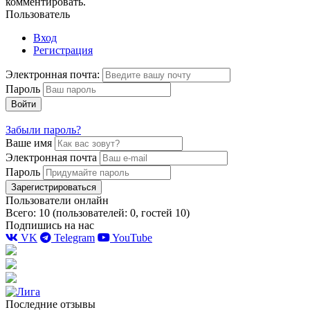
комментировать.
Пользователь
Вход
Регистрация
Электронная почта:
Пароль
Войти
Забыли пароль?
Ваше имя
Электронная почта
Пароль
Зарегистрироваться
Пользователи онлайн
Всего: 10 (пользователей: 0, гостей 10)
Подпишись на нас
VK
Telegram
YouTube
Последние отзывы