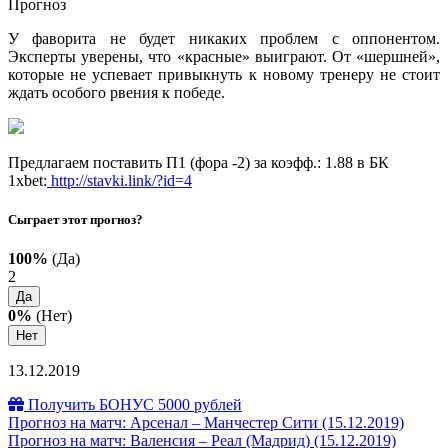
Прогноз
У фаворита не будет никаких проблем с оппонентом.
Эксперты уверены, что «красные» выиграют. От «шершней»,
которые не успевает привыкнуть к новому тренеру не стоит
ждать особого рвения к победе.
Предлагаем поставить П1 (фора -2) за коэфф.: 1.88 в БК
1xbet:
http://stavki.link/?id=4
Сыграет этот прогноз?
100%
(Да)
2
Да
0%
(Нет)
Нет
13.12.2019
Получить БОНУС 5000 рублей
Прогноз на матч: Арсенал – Манчестер Сити (15.12.2019)
Прогноз на матч: Валенсия – Реал (Мадрид) (15.12.2019)