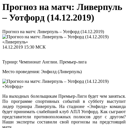
Прогноз на матч: Ливерпуль
– Уотфорд (14.12.2019)
Прогноз на матч: Ливерпуль – Уотфорд (14.12.2019)
«Ливерпуль»
14.12.2019
15:30 МСК
Турнир: Чемпионат Англии. Премьер-лига
Место проведения: Энфилд (Ливерпуль)
«Уотфорд»
На выходных болельщикам Премьер-Лиги будет чем заняться.
По программе спортивных событий в субботу выступит
лидер турнира Ливерпуль. На стадионе «Энфилд» команда
будет принимать слабейший клуб АПЛ Уотфорд. Как сыграют
представители противоположных полюсов друг с другом?
Наши эксперты составили свой прогнозы на предстоящий
матч.