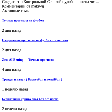
Следить за «Контрольной Ставкой» удобно: посты чит...
Комментарий от
makiwij
Активные темы
Точные прогнозы на футбол
2 дня назад
Ежедневные прогнозы на футбол статистика
2 дня назад
Zeta AI Betting — Точные прогнозы
4 дня назад
Тренды и валуи ( Баскетбол и волейбол )
1 неделю назад
Бесплатный крипто спот бот без плеча
2 недели назад