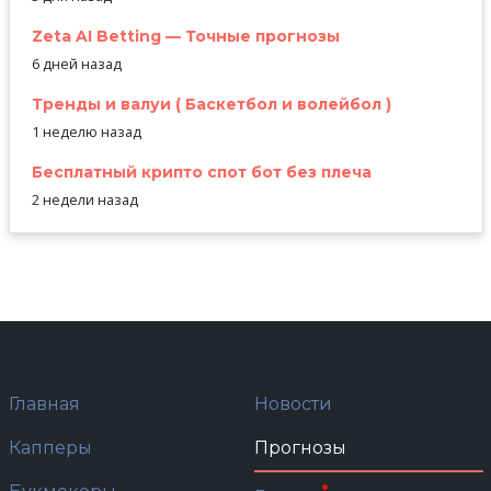
Zeta AI Betting — Точные прогнозы
6 дней назад
Тренды и валуи ( Баскетбол и волейбол )
1 неделю назад
Бесплатный крипто спот бот без плеча
2 недели назад
Главная
Новости
Капперы
Прогнозы