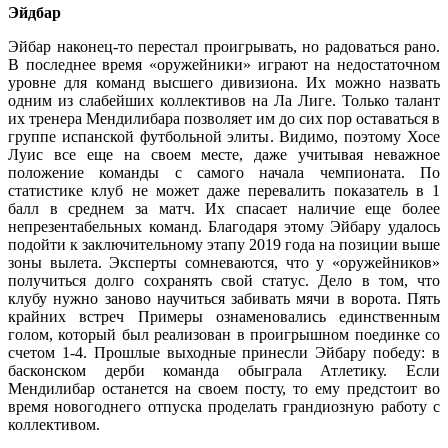
Эйдбар
Эйбар наконец-то перестал проигрывать, но радоваться рано.
В последнее время «оружейники» играют на недостаточном
уровне для команд высшего дивизиона. Их можно назвать
одним из слабейших коллективов на Ла Лиге. Только талант
их тренера Мендилибара позволяет им до сих пор оставаться в
группе испанской футбольной элиты. Видимо, поэтому Хосе
Луис все еще на своем месте, даже учитывая неважное
положение команды с самого начала чемпионата. По
статистике клуб не может даже перевалить показатель в 1
балл в среднем за матч. Их спасает наличие еще более
непрезентабельных команд. Благодаря этому Эйбару удалось
подойти к заключительному этапу 2019 года на позиции выше
зоны вылета. Эксперты сомневаются, что у «оружейников»
получиться долго сохранять свой статус. Дело в том, что
клубу нужно заново научиться забивать мячи в ворота. Пять
крайних встреч Примеры ознаменовались единственным
голом, который был реализован в проигрышном поединке со
счетом 1-4. Прошлые выходные принесли Эйбару победу: в
басконском дерби команда обыграла Атлетику. Если
Мендилибар останется на своем посту, то ему предстоит во
время новогоднего отпуска проделать грандиозную работу с
коллективом.