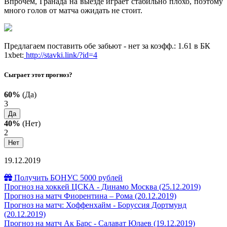
Впрочем, Гранада на выезде играет стабильно плохо, поэтому
много голов от матча ожидать не стоит.
Предлагаем поставить обе забьют - нет за коэфф.: 1.61 в БК
1xbet:
http://stavki.link/?id=4
Сыграет этот прогноз?
60%
(Да)
3
Да
40%
(Нет)
2
Нет
19.12.2019
Получить БОНУС 5000 рублей
Прогноз на хоккей ЦСКА - Динамо Москва (25.12.2019)
Прогноз на матч Фиорентина – Рома (20.12.2019)
Прогноз на матч: Хоффенхайм - Боруссия Дортмунд
(20.12.2019)
Прогноз на матч Ак Барс - Салават Юлаев (19.12.2019)