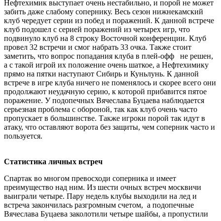
Нефтехимик выступает очень нестабильно, и порой не может
забить даже слабому сопернику. Весь сезон нижнекамский
клуб чередует серии из побед и поражений. К данной встрече
клуб подошел с серией поражений из четырех игр, что
подвинуло клуб на 8 строку Восточной конференции. Клуб
провел 32 встречи и смог набрать 33 очка. Также стоит
заметить, что вопрос попадания клуба в плей-офф не решен,
а с такой игрой их положение очень шаткое, а Нефтехимику
прямо на пятки наступают Сибирь и Куньлунь. К данной
встрече в игре клуба ничего не поменялось и скорее всего они
продолжают неудачную серию, к которой прибавится пятое
поражение. У подопечных Вячеслава Буцаева наблюдается
серьезная проблема с обороной, так как клуб очень часто
пропускает в большинстве. Также игроки порой так идут в
атаку, что оставляют ворота без защиты, чем соперник часто и
пользуется.
Статистика личных встреч
Спартак во многом превосходи соперника и имеет
преимущество над ним. Из шести очных встреч москвичи
выиграли четыре. Пару недель клубы выходили на лед и
встреча закончилась разгромным счетом, а подопечные
Вячеслава Буцаева заколотили четыре шайбы, а пропустили