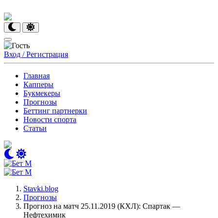
Вход / Регистрация
Главная
Капперы
Букмекеры
Прогнозы
Беттинг партнерки
Новости спорта
Статьи
Stavki.blog
Прогнозы
Прогноз на матч 25.11.2019 (КХЛ): Спартак —
Нефтехимик