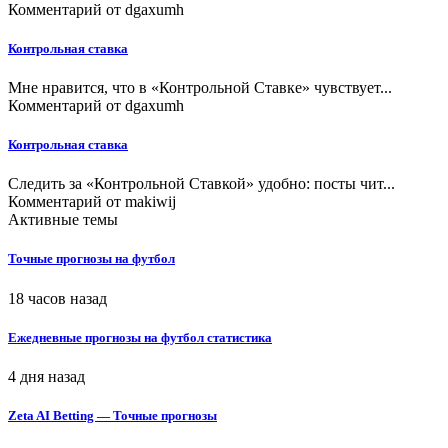
Комментарий от
dgaxumh
Контрольная ставка
Мне нравится, что в «Контрольной Ставке» чувствует...
Комментарий от
dgaxumh
Контрольная ставка
Следить за «Контрольной Ставкой» удобно: посты чит...
Комментарий от
makiwij
Активные темы
Точные прогнозы на футбол
18 часов назад
Ежедневные прогнозы на футбол статистика
4 дня назад
Zeta AI Betting — Точные прогнозы