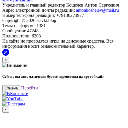
Учредитель и главный редактор Кошелев Антон Сергеевич
Адрес электронной почты редакции:
antonkoshelev@mail.ru
Номер телефона редакции: +79130273977
Copyright © 2026 stavki.blog
Темы на форуме: 1381
Сообщения: 47248
Пользователи: 6203
На сайте не проводятся игры на денежные средства. Вся
информация носит ознакомительный характер.
×
Сейчас вы автоматически будете перенесены на другой сайт
Перейти
Отмена
×