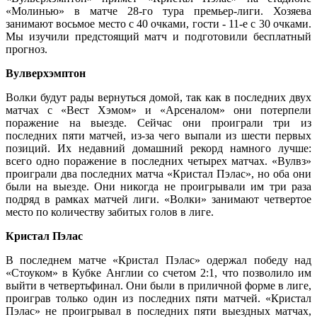
«Молинью» в матче 28-го тура премьер-лиги. Хозяева
занимают восьмое место с 40 очками, гости - 11-е с 30 очками.
Мы изучили предстоящий матч и подготовили бесплатный
прогноз.
Вулверхэмптон
Волки будут рады вернуться домой, так как в последних двух
матчах с «Вест Хэмом» и «Арсеналом» они потерпели
поражение на выезде. Сейчас они проиграли три из
последних пяти матчей, из-за чего выпали из шести первых
позиций. Их недавний домашний рекорд намного лучше:
всего одно поражение в последних четырех матчах. «Вулвз»
проиграли два последних матча «Кристал Пэлас», но оба они
были на выезде. Они никогда не проигрывали им три раза
подряд в рамках матчей лиги. «Волки» занимают четвертое
место по количеству забитых голов в лиге.
Кристал Пэлас
В последнем матче «Кристал Пэлас» одержал победу над
«Стоуком» в Кубке Англии со счетом 2:1, что позволило им
выйти в четвертьфинал. Они были в приличной форме в лиге,
проиграв только один из последних пяти матчей. «Кристал
Пэлас» не проигрывал в последних пяти выездных матчах,