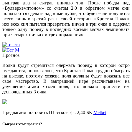
выиграв два и сыграв вничью три. После победы над
«Вулверхэмптоном» со счетом 2:0 в обратном матче они
попытаются сделать над ними дубль, что будет если получится
всего лишь в третий раз в своей истории. «Кристал Пэлас»
изо всех сил пытался превратить ничьи в три очка и одержал
только одну победу в последних восьми матчах чемпионата
при четырех ничьих и трех поражениях.
Прогноз
Волки будут стремиться одержать победу, в которой остро
нуждаются, но оказалось, что Кристал Пэлас трудно обыграть
на выезде, поэтому хозяева поля должны будут показать все
свое мастерство. В завтрашней игре рассчитываем на
улучшение атаки хозяев поля, что должно принести им
долгожданных 3 очка.
Предлагаем поставить П1 за коэфф.: 2,40 БК
Melbet
Сыграет этот прогноз?