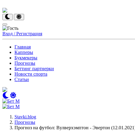
Вход / Регистрация
Главная
Капперы
Букмекеры
Прогнозы
Беттинг партнерки
Новости спорта
Статьи
Stavki.blog
Прогнозы
Прогноз на футбол: Вулверхэмптон - Эвертон (12.01.2021