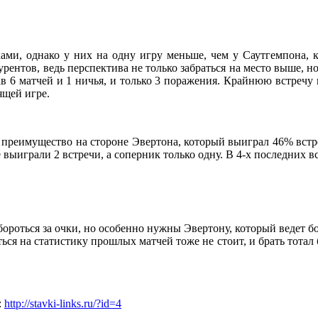
ми, однако у них на одну игру меньше, чем у Саутгемпона, к
рентов, ведь перспектива не только забраться на место выше, но
ав 6 матчей и 1 ничья, и только 3 поражения. Крайнюю встреч
ящей игре.
преимущество на стороне Эвертона, который выиграл 46% встре
ыиграли 2 встречи, а соперник только одну. В 4-х последних вс
бороться за очки, но особенно нужны Эвертону, который ведет бо
ься на статистику прошлых матчей тоже не стоит, и брать тотал б
:
http://stavki-links.ru/?id=4