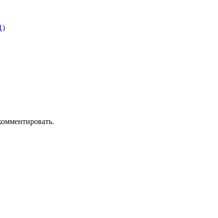
комментировать.