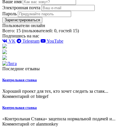
Ваше имя
Электронная почта
Пароль
Зарегистрироваться
Пользователи онлайн
Всего: 15 (пользователей: 0, гостей 15)
Подпишись на нас
VK
Telegram
YouTube
Последние отзывы
Контрольная ставка
Хороший проект для тех, кто хочет следить за ставк...
Комментарий от
bitegef
Контрольная ставка
«Контрольная Ставка» зацепила нормальной подачей и...
Комментарий от
alanmonkey