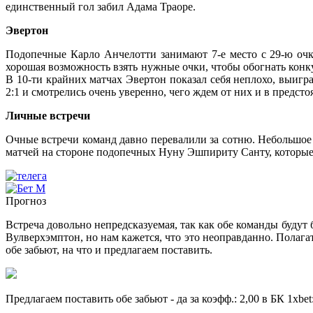
единственный гол забил Адама Траоре.
Эвертон
Подопечные Карло Анчелотти занимают 7-е место с 29-ю очка
хорошая возможность взять нужные очки, чтобы обогнать конку
В 10-ти крайних матчах Эвертон показал себя неплохо, выигр
2:1 и смотрелись очень уверенно, чего ждем от них и в предсто
Личные встречи
Очные встречи команд давно перевалили за сотню. Небольшое 
матчей на стороне подопечных Нуну Эшпириту Санту, которые в
Прогноз
Встреча довольно непредсказуемая, так как обе команды будут 
Вулверхэмптон, но нам кажется, что это неоправданно. Полагат
обе забьют, на что и предлагаем поставить.
Предлагаем поставить обе забьют - да за коэфф.: 2,00 в БК 1xbet