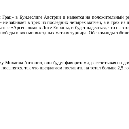
 Грац» в Бундеслиге Австрии и надеется на положительный рез
 не забивает в трех из последних четырех матчей, а в трех из
ь с «Арсеналом» в Лиге Европы, и будет надеяться, что на этот 
ве победы в восьми выездных матчах турнира. Обе команды заби
рму Михаила Антонио, они будут фаворитами, рассчитывая на д
посыпятся, так что предлагаем поставить на тотал больше 2,5 го