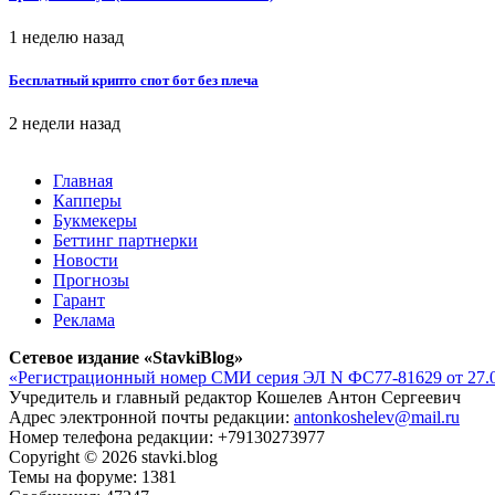
1 неделю назад
Бесплатный крипто спот бот без плеча
2 недели назад
Главная
Капперы
Букмекеры
Беттинг партнерки
Новости
Прогнозы
Гарант
Реклама
Сетевое издание «StavkiBlog»
«Регистрационный номер СМИ серия ЭЛ N ФС77-81629 от 27.0
Учредитель и главный редактор Кошелев Антон Сергеевич
Адрес электронной почты редакции:
antonkoshelev@mail.ru
Номер телефона редакции: +79130273977
Copyright © 2026 stavki.blog
Темы на форуме: 1381