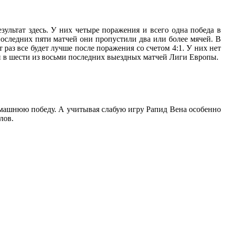
ультат здесь. У них четыре поражения и всего одна победа в
 последних пяти матчей они пропустили два или более мячей. В
раз все будет лучше после поражения со счетом 4:1. У них нет
ли в шести из восьми последних выездных матчей Лиги Европы.
омашнюю победу. А учитывая слабую игру Рапид Вена особенно
лов.