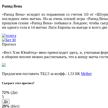
Рапид Вена
«Рапид Вена» исходит из поражения со счетом 3:0 от «Штурм
последних пяти матчах. Из-за очень плохой игры «Рапид Вена»
прошлом сезоне «Рапид Вена» побывал в Лондоне, чтобы сыграт
ни одного гола в 14 матчах Лиги Европы на выезде и всего д
Прогноз
«Вест Хэм Юнайтед» явно превосходит здесь, и, учитывая фо
в обороне вполне можно рассчитывать, что к концу матча гости 
Предлагаем поставить ТБ2,5 за коэфф.: 1,53 БК
Melbet
Сыграет этот прогноз?
72%
(Да)
5
Да
29%
(Нет)