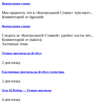
Контрольная ставка
Мне нравится, что в «Контрольной Ставке» чувствует...
Комментарий от
dgaxumh
Контрольная ставка
Следить за «Контрольной Ставкой» удобно: посты чит...
Комментарий от
makiwij
Активные темы
Точные прогнозы на футбол
2 дня назад
Ежедневные прогнозы на футбол статистика
2 дня назад
Zeta AI Betting — Точные прогнозы
4 дня назад