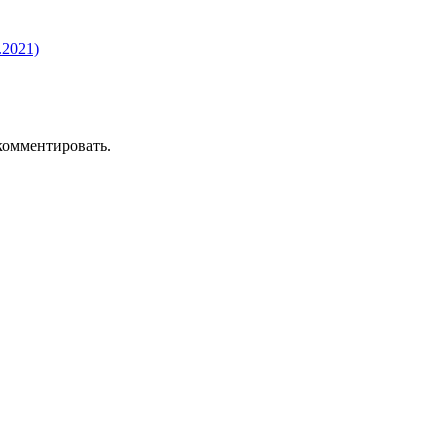
комментировать.