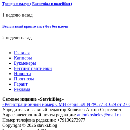
Тренды и валуи ( Баскетбол и волейбол )
1 неделю назад
Бесплатный крипто спот бот без плеча
2 недели назад
Главная
Капперы
Букмекеры
Беттинг партнерки
Новости
Прогнозы
Гарант
Реклама
Сетевое издание «StavkiBlog»
«Регистрационный номер СМИ серия ЭЛ N ФС77-81629 от 27.0
Учредитель и главный редактор Кошелев Антон Сергеевич
Адрес электронной почты редакции:
antonkoshelev@mail.ru
Номер телефона редакции: +79130273977
Copyright © 2026 stavki.blog