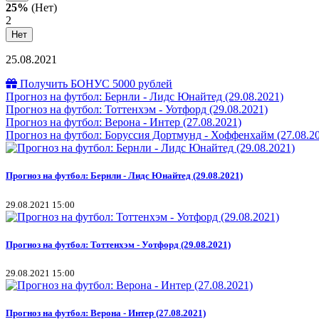
25%
(Нет)
2
Нет
25.08.2021
Получить БОНУС 5000 рублей
Прогноз на футбол: Бернли - Лидс Юнайтед (29.08.2021)
Прогноз на футбол: Тоттенхэм - Уотфорд (29.08.2021)
Прогноз на футбол: Верона - Интер (27.08.2021)
Прогноз на футбол: Боруссия Дортмунд - Хоффенхайм (27.08.2
Прогноз на футбол: Бернли - Лидс Юнайтед (29.08.2021)
29.08.2021 15:00
Прогноз на футбол: Тоттенхэм - Уотфорд (29.08.2021)
29.08.2021 15:00
Прогноз на футбол: Верона - Интер (27.08.2021)