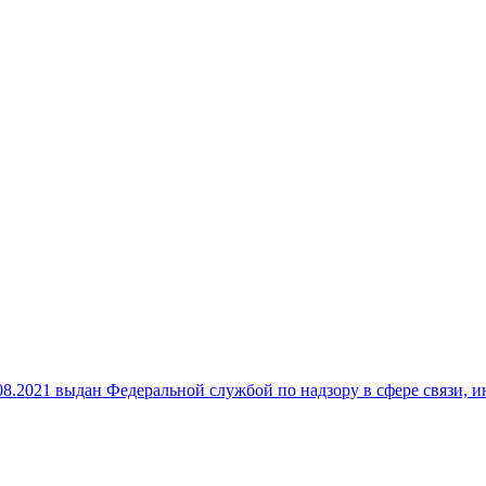
8.2021 выдан Федеральной службой по надзору в сфере связи,