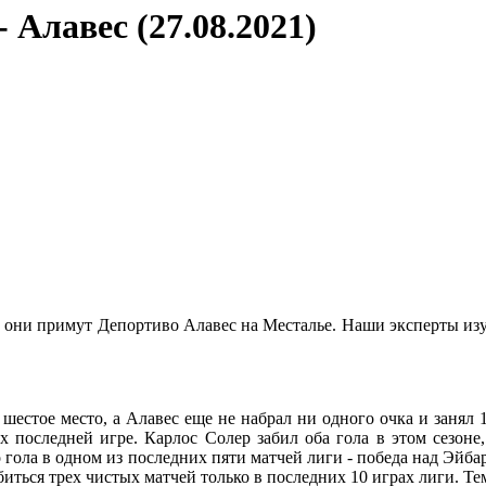
 Алавес (27.08.2021)
нь они примут Депортиво Алавес на Месталье. Наши эксперты из
шестое место, а Алавес еще не набрал ни одного очка и занял 1
х последней игре. Карлос Солер забил оба гола в этом сезоне,
о гола в одном из последних пяти матчей лиги - победа над Эйба
биться трех чистых матчей только в последних 10 играх лиги. Те