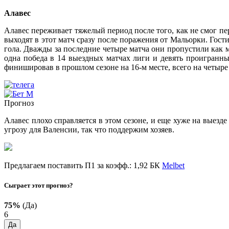
Алавес
Алавес переживает тяжелый период после того, как не смог п
выходят в этот матч сразу после поражения от Мальорки. Гости
гола. Дважды за последние четыре матча они пропустили как м
одна победа в 14 выездных матчах лиги и девять проигранных
финишировав в прошлом сезоне на 16-м месте, всего на четыре
Прогноз
Алавес плохо справляется в этом сезоне, и еще хуже на выезд
угрозу для Валенсии, так что поддержим хозяев.
Предлагаем поставить П1 за коэфф.: 1,92 БК
Melbet
Сыграет этот прогноз?
75%
(Да)
6
Да