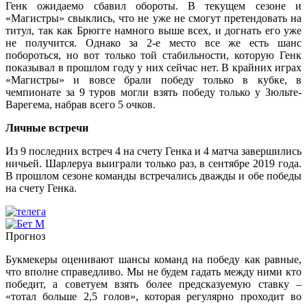
Генк ожидаемо сбавил обороты. В текущем сезоне и
«Магистры» свыклись, что не уже не смогут претендовать на
титул, так как Брюгге намного выше всех, и догнать его уже
не получится. Однако за 2-е место все же есть шанс
побороться, но вот только той стабильности, которую Генк
показывал в прошлом году у них сейчас нет. В крайних играх
«Магистры» и вовсе брали победу только в кубке, в
чемпионате за 9 туров могли взять победу только у Зюльте-
Варегема, набрав всего 5 очков.
Личные встречи
Из 9 последних встреч 4 на счету Генка и 4 матча завершились
ничьей. Шарлеруа выиграли только раз, в сентябре 2019 года.
В прошлом сезоне команды встречались дважды и обе победы
на счету Генка.
Прогноз
Букмекеры оценивают шансы команд на победу как равные,
что вполне справедливо. Мы не будем гадать между ними кто
победит, а советуем взять более предсказуемую ставку –
«тотал больше 2,5 голов», которая регулярно проходит во