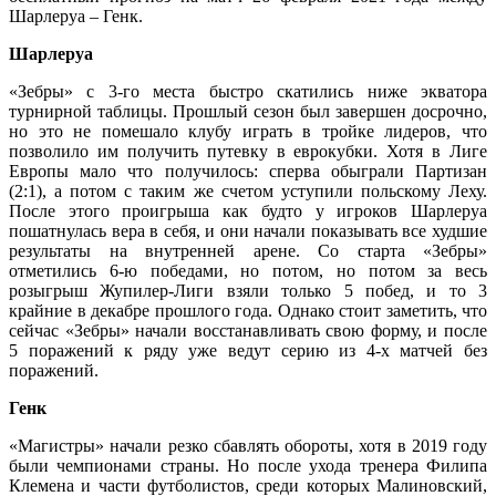
Шарлеруа – Генк.
Шарлеруа
«Зебры» с 3-го места быстро скатились ниже экватора
турнирной таблицы. Прошлый сезон был завершен досрочно,
но это не помешало клубу играть в тройке лидеров, что
позволило им получить путевку в еврокубки. Хотя в Лиге
Европы мало что получилось: сперва обыграли Партизан
(2:1), а потом с таким же счетом уступили польскому Леху.
После этого проигрыша как будто у игроков Шарлеруа
пошатнулась вера в себя, и они начали показывать все худшие
результаты на внутренней арене. Со старта «Зебры»
отметились 6-ю победами, но потом, но потом за весь
розыгрыш Жупилер-Лиги взяли только 5 побед, и то 3
крайние в декабре прошлого года. Однако стоит заметить, что
сейчас «Зебры» начали восстанавливать свою форму, и после
5 поражений к ряду уже ведут серию из 4-х матчей без
поражений.
Генк
«Магистры» начали резко сбавлять обороты, хотя в 2019 году
были чемпионами страны. Но после ухода тренера Филипа
Клемена и части футболистов, среди которых Малиновский,