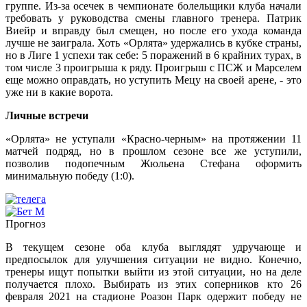
группе. Из-за осечек в чемпионате болельщики клуба начали
требовать у руководства смены главного тренера. Патрик
Виейр и вправду был смещен, но после его ухода команда
лучше не заиграла. Хоть «Орлята» удержались в кубке страны,
но в Лиге 1 успехи так себе: 5 поражений в 6 крайних турах, в
том числе 3 проигрыша к ряду. Проигрыш с ПСЖ и Марселем
еще можно оправдать, но уступить Мецу на своей арене, - это
уже ни в какие ворота.
Личные встречи
«Орлята» не уступали «Красно-черным» на протяжении 11
матчей подряд, но в прошлом сезоне все же уступили,
позволив подопечным Жюльена Стефана оформить
минимальную победу (1:0).
Прогноз
В текущем сезоне оба клуба выглядят удручающе и
предпосылок для улучшения ситуации не видно. Конечно,
тренеры ищут попытки выйти из этой ситуации, но на деле
получается плохо. Выбирать из этих соперников кто 26
февраля 2021 на стадионе Роазон Парк одержит победу не