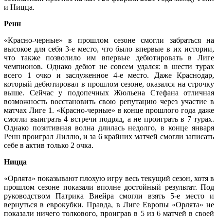
и Ницца.
Ренн
«Красно-черные» в прошлом сезоне смогли забраться на
высокое для себя 3-е место, что было впервые в их истории,
что также позволило им впервые дебютировать в Лиге
чемпионов. Однако дебют не совсем удался: в шести турах
всего 1 очко и заслуженное 4-е место. Даже Краснодар,
который дебютировал в прошлом сезоне, оказался на строчку
выше. Сейчас у подопечных Жюльена Стефана отличная
возможность восстановить свою репутацию через участие в
матчах Лиге 1. «Красно-черные» в конце прошлого года даже
смогли выиграть 4 встречи подряд, а не проиграть в 7 турах.
Однако позитивная волна длилась недолго, в конце января
Ренн проиграл Лиллю, и за 6 крайних матчей смогли записать
себе в актив только 2 очка.
Ницца
«Орлята» показывают плохую игру весь текущий сезон, хотя в
прошлом сезоне показали вполне достойный результат. Под
руководством Патрика Виейра смогли взять 5-е место и
вернуться в еврокубки. Правда, в Лиге Европы «Орлята» не
показали ничего толкового, проиграв в 5 из 6 матчей в своей