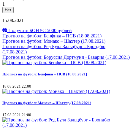
1
Нет
15.08.2021
Получить БОНУС 5000 рублей
Прогноз на футбол: Бенфика – ПСВ (18.08.2021)
Прогноз на футбол: Монако – Шахтер (17.08.2021)
Прогноз на футбол: Ред Булл Зальцбург - Брондбю
(17.08.2021)
Прогноз на футбол: Боруссия Дортмунд - Бавария (17.08.2021)
Прогноз на футбол: Бенфика – ПСВ (18.08.2021)
18.08.2021 22:00
Прогноз на футбол: Монако – Шахтер (17.08.2021)
17.08.2021 21:00