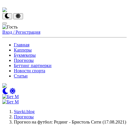
Вход / Регистрация
Главная
Капперы
Букмекеры
Прогнозы
Беттинг партнерки
Новости спорта
Статьи
Stavki.blog
Прогнозы
Прогноз на футбол: Рединг - Бристоль Сити (17.08.2021)