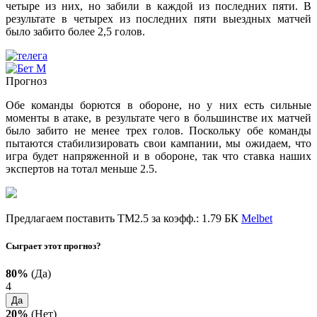
четыре из них, но забили в каждой из последних пяти. В
результате в четырех из последних пяти выездных матчей
было забито более 2,5 голов.
Прогноз
Обе команды борются в обороне, но у них есть сильные
моменты в атаке, в результате чего в большинстве их матчей
было забито не менее трех голов. Поскольку обе команды
пытаются стабилизировать свои кампании, мы ожидаем, что
игра будет напряженной и в обороне, так что ставка наших
экспертов на тотал меньше 2.5.
Предлагаем поставить ТМ2.5 за коэфф.: 1.79 БК
Melbet
Сыграет этот прогноз?
80%
(Да)
4
Да
20%
(Нет)