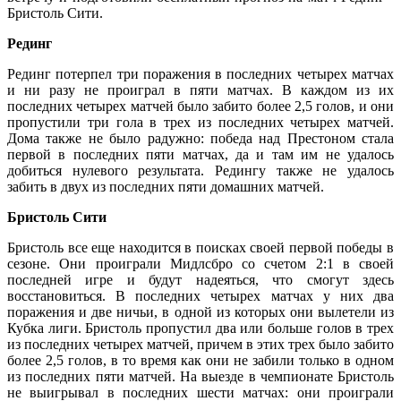
Бристоль Сити.
Рединг
Рединг потерпел три поражения в последних четырех матчах
и ни разу не проиграл в пяти матчах. В каждом из их
последних четырех матчей было забито более 2,5 голов, и они
пропустили три гола в трех из последних четырех матчей.
Дома также не было радужно: победа над Престоном стала
первой в последних пяти матчах, да и там им не удалось
добиться нулевого результата. Редингу также не удалось
забить в двух из последних пяти домашних матчей.
Бристоль Сити
Бристоль все еще находится в поисках своей первой победы в
сезоне. Они проиграли Мидлсбро со счетом 2:1 в своей
последней игре и будут надеяться, что смогут здесь
восстановиться. В последних четырех матчах у них два
поражения и две ничьи, в одной из которых они вылетели из
Кубка лиги. Бристоль пропустил два или больше голов в трех
из последних четырех матчей, причем в этих трех было забито
более 2,5 голов, в то время как они не забили только в одном
из последних пяти матчей. На выезде в чемпионате Бристоль
не выигрывал в последних шести матчах: они проиграли