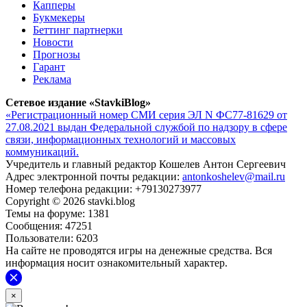
Капперы
Букмекеры
Беттинг партнерки
Новости
Прогнозы
Гарант
Реклама
Сетевое издание «StavkiBlog»
«Регистрационный номер СМИ серия ЭЛ N ФС77-81629 от
27.08.2021 выдан Федеральной службой по надзору в сфере
связи, информационных технологий и массовых
коммуникаций.
Учредитель и главный редактор Кошелев Антон Сергеевич
Адрес электронной почты редакции:
antonkoshelev@mail.ru
Номер телефона редакции: +79130273977
Copyright © 2026 stavki.blog
Темы на форуме: 1381
Сообщения: 47251
Пользователи: 6203
На сайте не проводятся игры на денежные средства. Вся
информация носит ознакомительный характер.
×