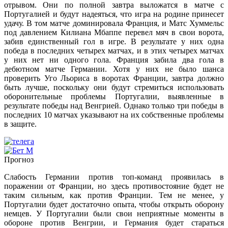
отрывом. Они по полной завтра выложатся в матче с
Португалией и будут надеяться, что игра на родине принесет
удачу. В том матче доминировала Франция, и Матс Хуммельс
под давлением Килиана Мбаппе перевел мяч в свои ворота,
забив единственный гол в игре. В результате у них одна
победа в последних четырех матчах, и в этих четырех матчах
у них нет ни одного гола. Франция забила два гола в
дебютном матче Германии. Хотя у них не было шанса
проверить Уго Льориса в воротах Франции, завтра должно
быть лучше, поскольку они будут стремиться использовать
оборонительные проблемы Португалии, выявленные в
результате победы над Венгрией. Однако только три победы в
последних 10 матчах указывают на их собственные проблемы
в защите.
Прогноз
Слабость Германии против топ-команд проявилась в
поражении от Франции, но здесь противостояние будет не
таким сильным, как против Франции. Тем не менее, у
Португалии будет достаточно опыта, чтобы открыть оборону
немцев. У Португалии были свои неприятные моменты в
обороне против Венгрии, и Германия будет стараться