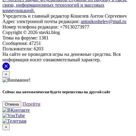
связи, информационных технологий и массовых
коммуникаций.
Учредитель и главный редактор Кошелев Антон Сергеевич
Адрес электронной почты редакции:
antonkoshelev@mail.ru
Номер телефона редакции: +79130273977
Copyright © 2026 stavki.blog
Темы на форуме: 1381
Сообщения: 47251
Пользователи: 6203
На сайте не проводятся игры на денежные средства. Вся
информация носит ознакомительный характер.
×
Сейчас вы автоматически будете перенесены на другой сайт
Перейти
Отмена
×