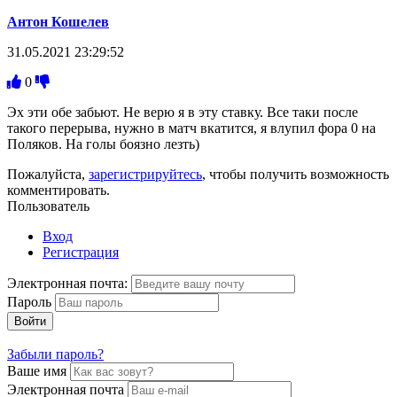
Антон Кошелев
31.05.2021 23:29:52
0
Эх эти обе забьют. Не верю я в эту ставку. Все таки после
такого перерыва, нужно в матч вкатится, я влупил фора 0 на
Поляков. На голы боязно лезть)
Пожалуйста,
зарегистрируйтесь
, чтобы получить возможность
комментировать.
Пользователь
Вход
Регистрация
Электронная почта:
Пароль
Войти
Забыли пароль?
Ваше имя
Электронная почта