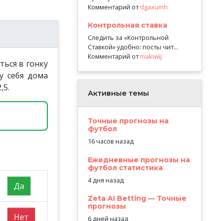
Комментарий от
dgaxumh
Контрольная ставка
Следить за «Контрольной
Ставкой» удобно: посты чит...
Комментарий от
makiwij
ться в гонку
у себя дома
,5.
Активные темы
Точные прогнозы на
футбол
16 часов назад
Ежедневные прогнозы на
футбол статистика
4 дня назад
Да
Zeta AI Betting — Точные
прогнозы
Нет
6 дней назад