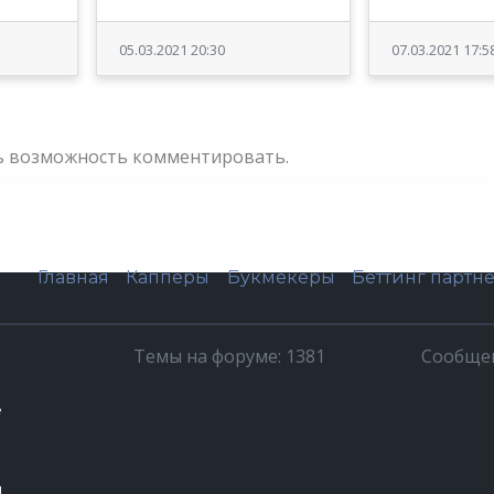
05.03.2021 20:30
07.03.2021 17:5
ть возможность комментировать.
Главная
Капперы
Букмекеры
Беттинг партн
Темы на форуме: 1381
Сообщен
е
ч