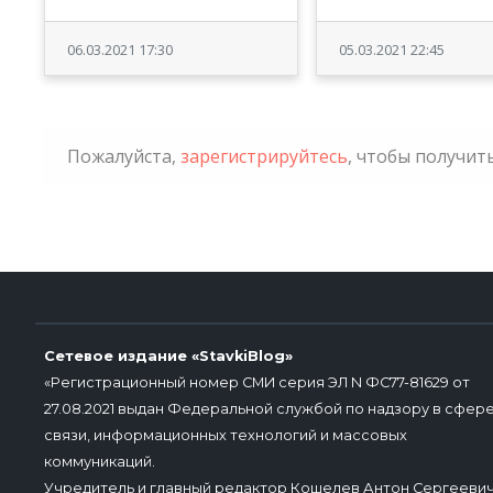
06.03.2021 17:30
05.03.2021 22:45
Пожалуйста,
зарегистрируйтесь
, чтобы получи
Сетевое издание «StavkiBlog»
«Регистрационный номер СМИ серия ЭЛ N ФС77-81629 от
27.08.2021 выдан Федеральной службой по надзору в сфер
связи, информационных технологий и массовых
коммуникаций.
Учредитель и главный редактор Кошелев Антон Сергееви