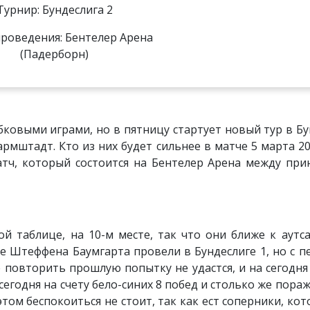
Турнир: Бундеслига 2
роведения: Бентелер Арена
(Падерборн)
ковыми играми, но в пятницу стартует новый тур в Бун
армштадт. Кто из них будет сильнее в матче 5 марта 2
атч, который состоится на Бентелер Арена между пр
й таблице, на 10-м месте, так что они ближе к аутс
е Штеффена Баумгарта провели в Бундеслиге 1, но с 
е повторить прошлую попытку не удастся, и на сегодня
егодня на счету бело-синих 8 побед и столько же пораж
 этом беспокоиться не стоит, так как ест соперники, к