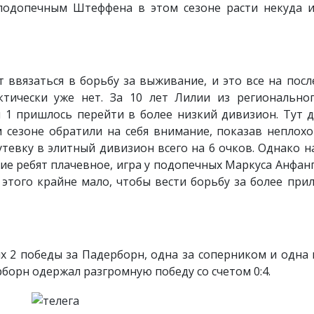
о подопечным Штеффена в этом сезоне расти некуда и
 ввязаться в борьбу за выживание, и это все на пос
тически уже нет. За 10 лет Лилии из регионально
ги 1 пришлось перейти в более низкий дивизион. Тут
 сезоне обратили на себя внимание, показав неплохо
тевку в элитный дивизион всего на 6 очков. Однако на
ие ребят плачевное, игра у подопечных Маркуса Анфанга
а этого крайне мало, чтобы вести борьбу за более при
ых 2 победы за Падерборн, одна за соперником и одна 
рборн одержал разгромную победу со счетом 0:4.