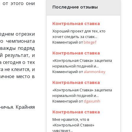
 от этого они
Последние отзывы
Контрольная ставка
Хороший проект для тех, кто
леднем отрезки
хочет следить за ставк...
го чемпионата
Комментарий от
bitegef
 дважды подряд
Контрольная ставка
й результат, и
«Контрольная Ставка» зацепила
 сегодня о тех
нормальной подачей и...
 не клеится, и
Комментарий от
alanmonkey
личное место в
Контрольная ставка
«Контрольная Ставка» зацепила
нормальной подачей и...
Комментарий от
dgaxumh
ничья. Крайняя
Контрольная ставка
Мне нравится, что в
«Контрольной Ставке»
чувствует...