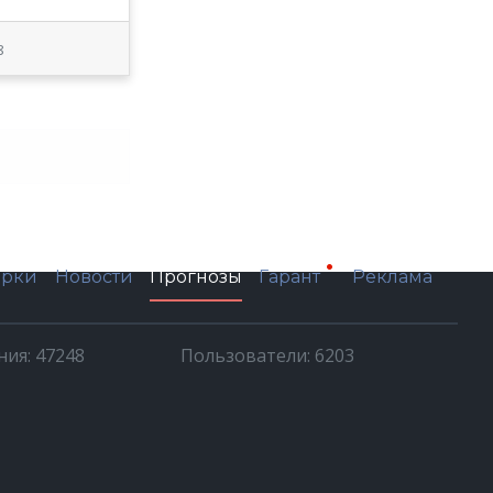
8
ерки
Новости
Прогнозы
Реклама
Гарант
ия: 47248
Пользователи: 6203