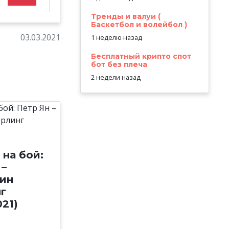
Тренды и валуи (
Баскетбол и волейбол )
03.03.2021
1 неделю назад
Бесплатный крипто спот
бот без плеча
2 недели назад
 на бой:
 –
ин
г
021)