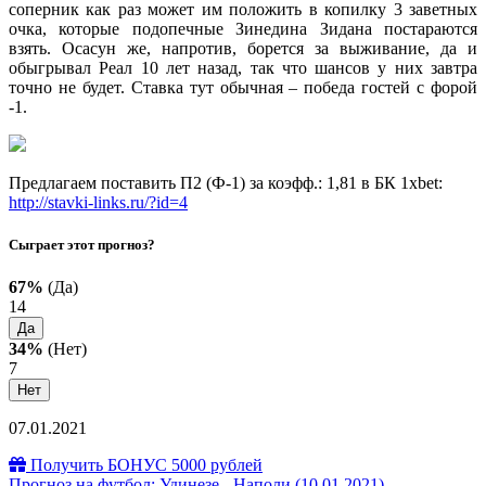
соперник как раз может им положить в копилку 3 заветных
очка, которые подопечные Зинедина Зидана постараются
взять. Осасун же, напротив, борется за выживание, да и
обыгрывал Реал 10 лет назад, так что шансов у них завтра
точно не будет. Ставка тут обычная – победа гостей с форой
-1.
Предлагаем поставить П2 (Ф-1) за коэфф.: 1,81 в БК 1xbet:
http://stavki-links.ru/?id=4
Сыграет этот прогноз?
67%
(Да)
14
Да
34%
(Нет)
7
Нет
07.01.2021
Получить БОНУС 5000 рублей
Прогноз на футбол: Удинезе - Наполи (10.01.2021)