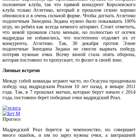
положение клуба, так что прямой конкурент Королевского
клуба только Атлетико, который в прошлом сезоне хорошо
обновился и в очень сильной форме. Чтобы догнать Атлетико
подопечным Зинедина Зидана нужно было показывать 100%
игру, но ребята как всегда немного штормит. Стоит отметить,
что зимой промахов стало меньше, но полностью от осечек
мадридцы не избавились, что постепенно отдаляет их от
конкурента, Атлетико. Так, 30 декабря против Эльче
подопечные Зинедина Зидана не смогли вырвать победу,
потеряв нужные очки. Всему виной стала опять оборона,
которая постоянно то пропускает, то фолит в своей зоне.
Личные встречи
Между собой команды играют часто, но Осасуна праздновала
победу над мадридским Реалом 10 лет назад, в январе 2011
года. Так, в 7 прошлых матчах, которые берут начало с 2014
года, постоянно берет победные очки мадридский Реал.
Прогноз
Мадридский Реал борется за чемпионство, но совершает
много ошибок, и им по зарез нужны очки, а завтрашний