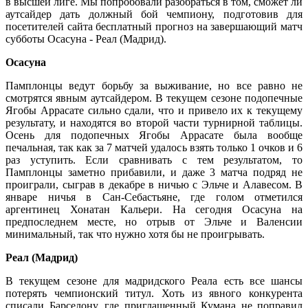
в высшей лиге. Мы попробовали разобраться в том, сможет ли
аутсайдер дать должный бой чемпиону, подготовив для
посетителей сайта бесплатный прогноз на завершающий матч
субботы Осасуна - Реал (Мадрид).
Осасуна
Памплонцы ведут борьбу за выживание, но все равно не
смотрятся явным аутсайдером. В текущем сезоне подопечные
Ягобы Аррасате сильно сдали, что и привело их к текущему
результату, и находятся во второй части турнирной таблицы.
Осень для подопечных Ягобы Аррасате была вообще
печальная, так как за 7 матчей удалось взять только 1 очков и 6
раз уступить. Если сравнивать с тем результатом, то
Памплонцы заметно прибавили, и даже 3 матча подряд не
проиграли, сыграв в декабре в ничью с Эльче и Алавесом. В
январе ничья в Сан-Себастьяне, где голом отметился
аргентинец Хонатан Кальери. На сегодня Осасуна на
предпоследнем месте, но отрыв от Эльче и Валенсии
минимальный, так что нужно хотя бы не проигрывать.
Реал (Мадрид)
В текущем сезоне для мадридского Реала есть все шансы
потерять чемпионский титул. Хоть из явного конкурента
списали Барселону, где приглашенный Кумана не поправил