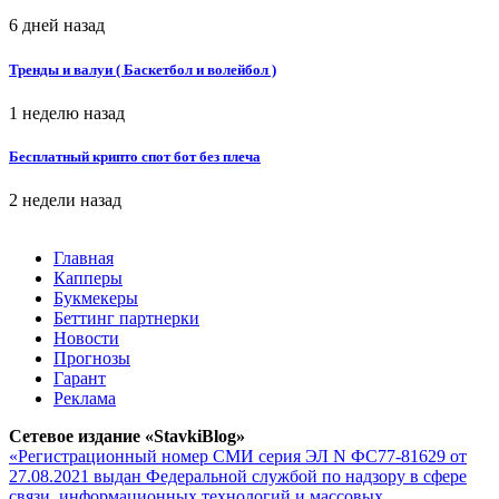
6 дней назад
Тренды и валуи ( Баскетбол и волейбол )
1 неделю назад
Бесплатный крипто спот бот без плеча
2 недели назад
Главная
Капперы
Букмекеры
Беттинг партнерки
Новости
Прогнозы
Гарант
Реклама
Сетевое издание «StavkiBlog»
«Регистрационный номер СМИ серия ЭЛ N ФС77-81629 от
27.08.2021 выдан Федеральной службой по надзору в сфере
связи, информационных технологий и массовых