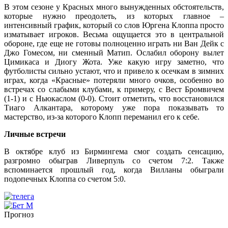
В этом сезоне у Красных много вынужденных обстоятельств,
которые нужно преодолеть, из которых главное –
интенсивный график, который со слов Юргена Клоппа просто
изматывает игроков. Весьма ощущается это в центральной
обороне, где еще не готовы полноценно играть ни Ван Дейк с
Джо Гомесом, ни сменный Матип. Ослабил оборону вылет
Цимикаса и Диогу Жота. Уже какую игру заметно, что
футболисты сильно устают, что и привело к осечкам в зимних
играх, когда «Красные» потеряли много очков, особенно во
встречах со слабыми клубами, к примеру, с Вест Бромвичем
(1-1) и с Ньюкаслом (0-0). Стоит отметить, что восстановился
Тиаго Алкантара, которому уже пора показывать то
мастерство, из-за которого Клопп переманил его к себе.
Личные встречи
В октябре клуб из Бирмингема смог создать сенсацию,
разгромно обыграв Ливерпуль со счетом 7:2. Также
вспоминается прошлый год, когда Вилланы обыграли
подопечных Клоппа со счетом 5:0.
Прогноз