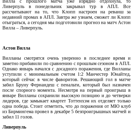
Вилла с прошлого матча уже изрядно отдохнула, то
Ливерпуль в понедельник закрывал тур в АПЛ. Все
рассчитывают на то, что Клопп настроен на реванш за
недавний промах в АПЛ. Завтра же узнаем, сможет ли Клопп
отыграться, а сегодня мы подготовили прогноз на матч Астон
Вилла – Ливерпуль.
Астон Вилла
Вилланы смотрятся очень уверенно в последнее время и
заметно прибавили по сравнению с прошлым сезоном в АПЛ.
Однако январь начался с досадного поражения, где Вилланы
уступили с минимальным счетом 1:2 Манчестер Юнайтед,
который сейчас в числе фаворитов. Решающий гол в матче
забил Бруну Фернандеш с пенальти, который был назначен
после спорного момента. Несмотря на первый проигрыш в
январе Вилланы сохранили высокую позицию и до четверки
лидеров, где замыкает квартет Тоттенхэм их отделяет только
одна победа. Стоит отметить, что до поражения от МЮ клуб
из Бирмингема провел в декабре 5 безпроигрышных матчей и
забил 11 голов.
Ливерпуль