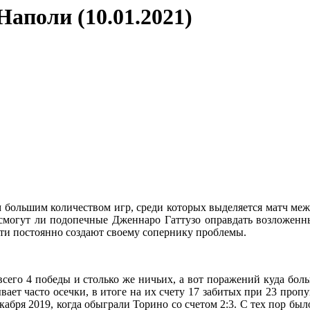
Наполи (10.01.2021)
 большим количеством игр, среди которых выделяется матч ме
могут ли подопечные Дженнаро Гаттузо оправдать возложенные
отти постоянно создают своему сопернику проблемы.
 всего 4 победы и столько же ничьих, а вот поражений куда бо
вает часто осечки, в итоге на их счету 17 забитых при 23 про
кабря 2019, когда обыграли Торино со счетом 2:3. С тех пор был