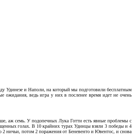
жду Удинезе и Наполи, на который мы подготовили бесплатным
 ожидания, ведь игра у них в посленее время идет не очень
льше, аж семь. У подопечных Лука Готти есть явные проблемы с
пущенных голах. В 10 крайних турах Удинцы взяли 3 победы и 4
о 2 ничьи, потом 2 поражения от Беневенто и Ювентос, и снова