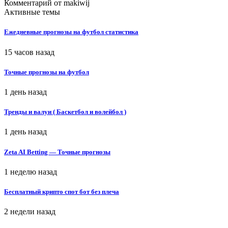
Комментарий от
makiwij
Активные темы
Ежедневные прогнозы на футбол статистика
15 часов назад
Точные прогнозы на футбол
1 день назад
Тренды и валуи ( Баскетбол и волейбол )
1 день назад
Zeta AI Betting — Точные прогнозы
1 неделю назад
Бесплатный крипто спот бот без плеча
2 недели назад