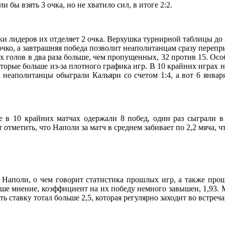
и бы взять 3 очка, но не хватило сил, в итоге 2:2.
и лидеров их отделяет 2 очка. Верхушка турнирной таблицы до 3-
 очко, а завтрашняя победа позволит неаполитанцам сразу перепр
ых голов в два раза больше, чем пропущенных, 32 против 15. Ос
которые больше из-за плотного графика игр. В 10 крайних играх 
а неаполитанцы обыграли Кальяри со счетом 1:4, а вот 6 января
ые в 10 крайних матчах одержали 8 побед, один раз сыграли в
т отметить, что Наполи за матч в среднем забивает по 2,2 мяча, 
е Наполи, о чем говорит статистика прошлых игр, а также про
аше мнение, коэффициент на их победу немного завышен, 1,93. 
 ставку тотал больше 2,5, которая регулярно заходит во встреч