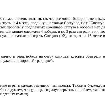
го места очень плотная, так что все может быстро поменяться.
ыгнуть на 4 место, подвинув не только Сассуоло, но и Ювентус.
обых проблем у подопечных Дженнаро Гаттузо в обороне нет, да
неаполитанцам одержали 4 победы, и по 3 раза сыграли в ничью
 уже не смогли обыграть Специю (1:2), которая на 16 месте в
 ничью и одна победа на счету удинцев, которые обыграли в
что уже стало хорошей традицией.
шлые игры в рамках текущего чемпионата. Также и букмекеры
Мы не думаем, что удинцы создадут серьезных проблем, так что
ах данных команд.