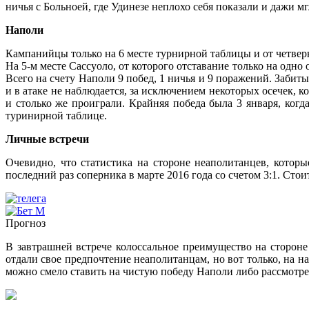
ничья с Больноей, где Удинезе неплохо себя показали и дажи мгл
Наполи
Кампанийцы только на 6 месте турнирной таблицы и от четверк
На 5-м месте Сассуоло, от которого отставание только на одно
Всего на счету Наполи 9 побед, 1 ничья и 9 поражений. Забит
и в атаке не наблюдается, за исключением некоторых осечек, 
и столько же проиграли. Крайняя победа была 3 января, когд
туринирной таблице.
Личные встречи
Очевидно, что статистика на стороне неаполитанцев, котор
последний раз соперника в марте 2016 года со счетом 3:1. Стои
Прогноз
В завтрашней встрече колоссальное преимущество на сторон
отдали свое предпочтение неаполитанцам, но вот только, на н
можно смело ставить на чистую победу Наполи либо рассмотреть