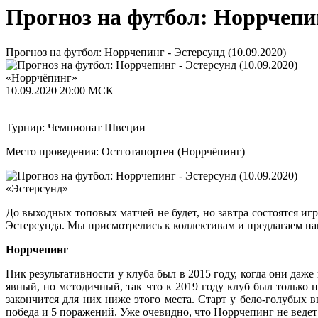
Прогноз на футбол: Норрчепинг
Прогноз на футбол: Норрчепинг - Эстерсунд (10.09.2020)
«Норрчёпинг»
10.09.2020
20:00 МСК
Турнир: Чемпионат Швеции
Место проведения: Остготапортен (Норрчёпинг)
«Эстерсунд»
До выходных топовых матчей не будет, но завтра состоятся и
Эстерсунда. Мы присмотрелись к коллективам и предлагаем на
Норрчепинг
Пик результативности у клуба был в 2015 году, когда они даже
явный, но методичный, так что к 2019 году клуб был только 
закончится для них ниже этого места. Старт у бело-голубых в
победа и 5 поражений. Уже очевидно, что Норрчепинг не ведет 