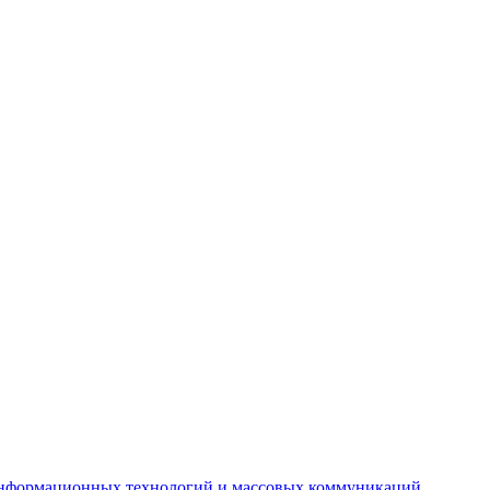
 информационных технологий и массовых коммуникаций.