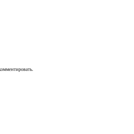
комментировать.