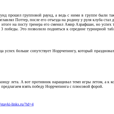
сунд прошел групповой раунд, а ведь с ними в группе были так
главлял Поттер, после его отъезда на родину у руля клуба стал 
итоге на посту тренера его сменил Амир Азрафшан, но успех тоже
3 победы. Это позволило подняться к середине турнирной табл
а успех больше сопутствует Норрчепингу, который праздновал 
 концу лета. А вот противник наращивал темп игры летом, а к к
у предлагаем взять победу Норрчепинга с плюсовой форой.
//stavki-links.ru/?id=4