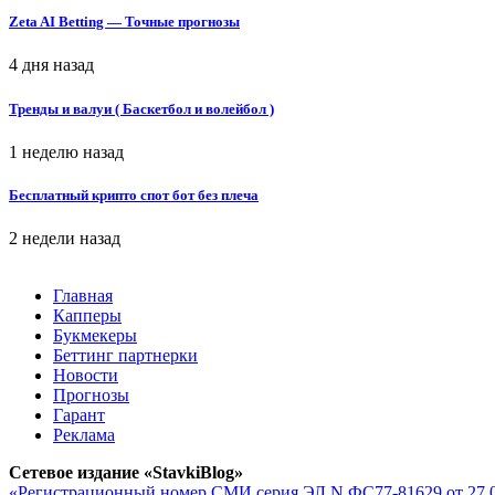
Zeta AI Betting — Точные прогнозы
4 дня назад
Тренды и валуи ( Баскетбол и волейбол )
1 неделю назад
Бесплатный крипто спот бот без плеча
2 недели назад
Главная
Капперы
Букмекеры
Беттинг партнерки
Новости
Прогнозы
Гарант
Реклама
Сетевое издание «StavkiBlog»
«Регистрационный номер СМИ серия ЭЛ N ФС77-81629 от 27.0