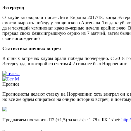
Эстерсунд
О клубе заговорили после Лиги Европы 2017/18, когда Эстер
смогли вырвать победу у лондонского Арсенала. Тогда клуб воз
да и текущий чемпионат красно-черные начали крайне вяло. В 
прервал свою безвыигрышную серию из 7 матчей, затем были 
свое восхождение?
Статистика личных встреч
В очных встречах клубы брали победы поочередно. С 2018 год
Эстерсунда, в которой со счетом 4:2 сильнее был Норрчепинг.
Прогноз
Прогнозисты делают ставку на Норрчепинг, хоть заиграл он к
но все же будем опираться на очную историю встреч, и поэтом
Предлагаем поставить П2 (+1,5) за коэфф.: 1.78 в БК 1xbet:
http: