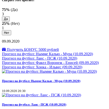
Сыграет этот прогноз?
75%
(Да)
3
Да
25%
(Нет)
1
Нет
09.09.2020
Получить БОНУС 5000 рублей
Прогноз на футбол: Нымме Калью - Мура (10.09.2020)
Прогноз на футбол: Ланс - ПСЖ (10.09.2020)
Прогноз на футбол: Факел Воронеж - Енисей (09.09.2020)
Прогноз на футбол: Хонка - Ильвес (09.09.2020)
Прогноз на футбол: Нымме Калью - Мура (10.09.2020)
10.09.2020 20:30
Прогноз на футбол: Ланс - ПСЖ (10.09.2020)