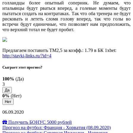
голландцы более опытный соперник. Не думаем, что
итальянцы будут рваться вперед, а голевые моменты будут
пытаться создать на контратаках. Так что оба тренера не будут
рисковать и лететь сломя голову вперед, так что голы во
встречи будут единичные, что позволяет нам предположить,
что верхний тотал не будет пробит.
Предлагаем поставить ТМ2,5 за коэфф.: 1.79 в БК 1xbet:
http://stavki-links.ru/?id=4
Сыграет этот прогноз?
100%
(Да)
3
Да
0%
(Нет)
Нет
06.09.2020
Получить БОНУС 5000 рублей
Прогноз на футбол: Франция - Хорватия (08.09.2020)
Прогноз на футбол: Северная Ирландия - Норвегия