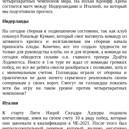
четырехкратных чемпионов мира. На Йохан Кройфф Арена
состоится матч между Нидерландами и Италией, на который
мы подготовили прогноз.
Нидерланды
На сегодня сборная в подвешенном состоянии, так как клуб
покинул Рональде Кумане, который смог вытянуть команду из
затяжного кризиса и возглавляемая им сборная начала
приносить плоды. Конечно, все это создало трудности не
только для руководства клуба, но и для игроков, а команда на
сегодня обходится силами о.и. главного тренера Дуайта
Лодевегеса. Никто в 1-м туре не ждал от команды громких
побед, но все же ребята смогли разобраться с поляками, хоть и
с минимальным счетом. Голландцы играли от обороны и
практически не дали ничего серьезного реализовать своим
соперникам у своих ворот. Смогут ли голландцы показать
хотя бы игру на таком уровне против четырехкратных
чемпионов?
Италия
К старту Лиги Наций Скуадра Адзурра подошла
впечатляюще, имея на своем счету 10 к ряду побед, которые
они завоевали в квалификации к ЧЕ-2021. После этого был
непродолжительный перерыв, который, видимо, негативно