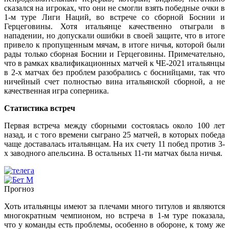
сказался на игроках, что они не смогли взять победные очки в
1-м туре Лиги Наций, во встрече со сборной Боснии и
Герцеговины. Хотя итальянце качественно отыграли в
нападении, но допускали ошибки в своей защите, что в итоге
привело к пропущенным мячам, в итоге ничья, которой были
рады только сборная Боснии и Герцеговины. Примечательно,
что в рамках квалификационных матчей к ЧЕ-2021 итальянцы
в 2-х матчах без проблем разобрались с боснийцами, так что
ничейный счет полностью вина итальянской сборной, а не
качественная игра соперника.
Статистика встреч
Первая встреча между сборными состоялась около 100 лет
назад, и с того времени сыграно 25 матчей, в которых победа
чаще доставалась итальянцам. На их счету 11 побед против 3-
х заводного апельсина. В остальных 11-ти матчах была ничья.
Прогноз
Хоть итальянцы имеют за плечами много титулов и являются
многократным чемпионом, но встреча в 1-м туре показала,
что у команды есть проблемы, особенно в обороне, к тому же