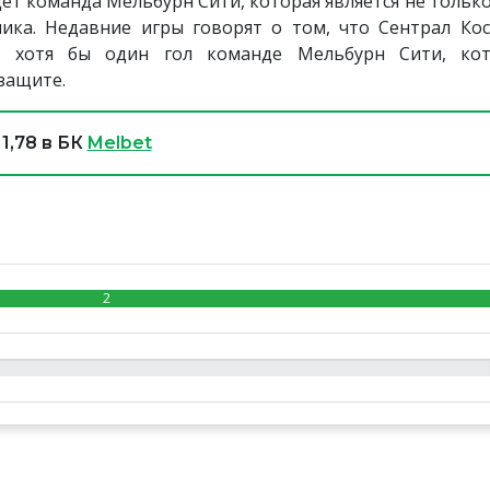
дет команда Мельбурн Сити, которая является не толь
рника. Недавние игры говорят о том, что Сентрал Ко
ь хотя бы один гол команде Мельбурн Сити, кот
 защите.
1,78 в БК
Melbet
2