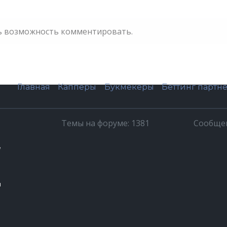
ть возможность комментировать.
Главная
Капперы
Букмекеры
Беттинг партн
Темы на форуме: 1381
Сообщен
е
ч
u