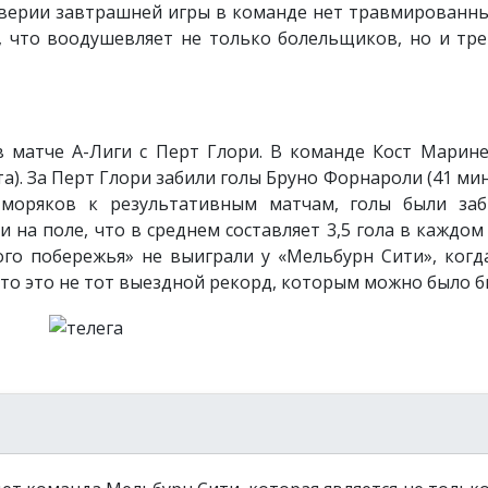
верии завтрашней игры в команде нет травмированны
, что воодушевляет не только болельщиков, но и тр
в матче A-Лиги с Перт Глори. В команде Кост Марине
а). За Перт Глори забили голы Бруно Форнароли (41 мин
е моряков к результативным матчам, голы были за
 на поле, что в среднем составляет 3,5 гола в каждом
го побережья» не выиграли у «Мельбурн Сити», когд
что это не тот выездной рекорд, которым можно было б