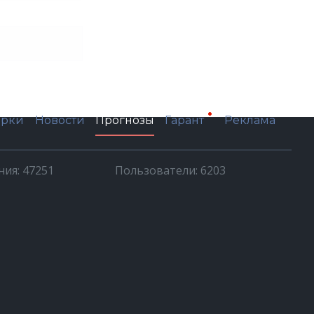
ерки
Новости
Прогнозы
Реклама
Гарант
ия: 47251
Пользователи: 6203