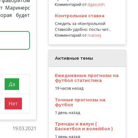
ко фаворитом
Комментарий от
dgaxumh
ст Маринерс
орая будет
Контрольная ставка
Следить за «Контрольной
Ставкой» удобно: посты чит...
Комментарий от
makiwij
Активные темы
Ежедневные прогнозы на
футбол статистика
Да
19 часов назад
Точные прогнозы на
Нет
футбол
1 день назад
Тренды и валуи (
19.03.2021
Баскетбол и волейбол )
1 день назад