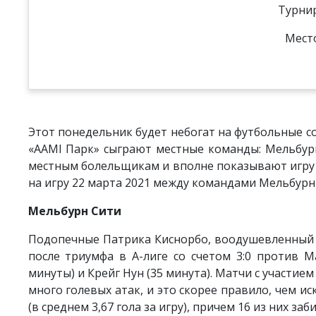
Турнир
Место
Этот понедельник будет небогат на футбольные со
«AAMI Парк» сыграют местные команды: Мельбур
местным болельщикам и вполне показывают игру н
на игру 22 марта 2021 между командами Мельбурн 
Мельбурн Сити
Подопечные Патрика Киснорбо, воодушевленный 
после триумфа в А-лиге со счетом 3:0 против 
минуты) и Крейг Нун (35 минута). Матчи с участие
много голевых атак, и это скорее правило, чем и
(в среднем 3,67 гола за игру), причем 16 из них з