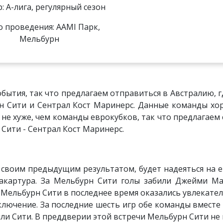
: А-лига, регулярный сезон
 проведения: AAMI Парк,
Мельбурн
бытия, так что предлагаем отправиться в Австралию, г
н Сити и Сентрал Кост Маринерс. Данные команды хо
е хуже, чем команды еврокубков, так что предлагаем 
Сити - Сентрал Кост Маринерс.
своим предыдущим результатом, будет надеяться на е
Макартура. За Мельбурн Сити голы забили Джейми Мак
м Мельбурн Сити в последнее время оказались увлекател
сключение. За последние шесть игр обе команды вместе 
абили Сити. В преддверии этой встречи Мельбурн Сити н