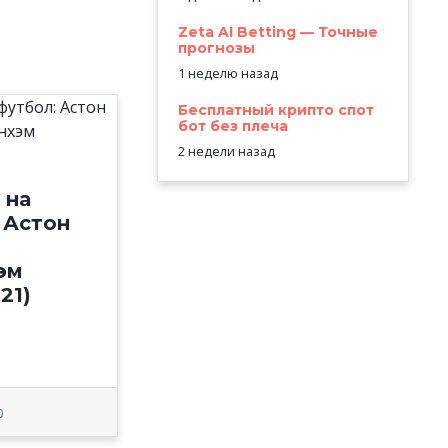
Zeta AI Betting — Точные
прогнозы
1 неделю назад
Бесплатный крипто спот
бот без плеча
2 недели назад
 на
 Астон
эм
021)
0