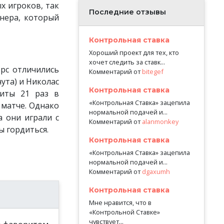
х игроков, так
Последние отзывы
енера, который
Контрольная ставка
Хороший проект для тех, кто
хочет следить за ставк...
рс отличились
Комментарий от
bitegef
ута) и Николас
Контрольная ставка
биты 21 раз в
«Контрольная Ставка» зацепила
 матче. Однако
нормальной подачей и...
а они играли с
Комментарий от
alanmonkey
ы гордиться.
Контрольная ставка
«Контрольная Ставка» зацепила
нормальной подачей и...
Комментарий от
dgaxumh
Контрольная ставка
Мне нравится, что в
«Контрольной Ставке»
чувствует...