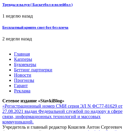
Тренды и валуи ( Баскетбол и волейбол )
1 неделю назад
Бесплатный крипто спот бот без плеча
2 недели назад
Главная
Капперы
Букмекеры
Беттинг партнерки
Новости
Прогнозы
Гарант
Реклама
Сетевое издание «StavkiBlog»
«Регистрационный номер СМИ серия ЭЛ N ФС77-81629 от
27.08.2021 выдан Федеральной службой по надзору в сфере
связи, информационных технологий и массовых
коммуникаций.
Учредитель и главный редактор Кошелев Антон Сергеевич