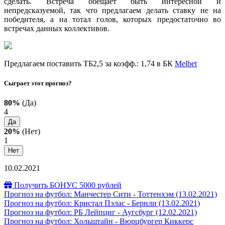
сделать. Встреча обещает быть интересной и
непредсказуемой, так что предлагаем делать ставку не на
победителя, а на тотал голов, которых предостаточно во
встречах данных коллективов.
Предлагаем поставить ТБ2,5 за коэфф.: 1,74 в БК
Melbet
Сыграет этот прогноз?
80%
(Да)
4
Да
20%
(Нет)
1
Нет
10.02.2021
Получить БОНУС 5000 рублей
Прогноз на футбол: Манчестер Сити - Тоттенхэм (13.02.2021)
Прогноз на футбол: Кристал Пэлас - Бернли (13.02.2021)
Прогноз на футбол: РБ Лейпциг - Аугсбург (12.02.2021)
Прогноз на футбол: Хольштайн - Вюрцбургер Киккерс