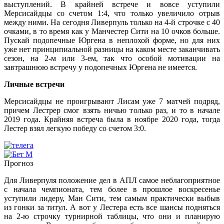
выступлений. В крайней встрече и вовсе уступили
Мерсисайдцы со счетом 1:4, что только увеличило отрыв
между ними. На сегодня Ливерпуль только на 4-й строчке с 40
очками, в то время как у Манчестер Сити на 10 очков больше.
Пускай подопечные Юргена в неплохой форме, но для них
уже нет принципиальной разницы на каком месте заканчивать
сезон, на 2-м или 3-ем, так что особой мотивации на
завтрашнюю встречу у подопечных Юргена не имеется.
Личные встречи
Мерсисайдцы не проигрывают Лисам уже 7 матчей подряд,
причем Лестрер смог взять ничью только раз, и то в начале
2019 года. Крайняя встреча была в ноябре 2020 года, тогда
Лестер взял легкую победу со счетом 3:0.
Прогноз
Для Ливерпуля положение дел в АПЛ самое неблагоприятное
с начала чемпионата, тем более в прошлое воскресенье
уступили лидеру, Ман Сити, тем самым практически выбыв
из гонки за титул. А вот у Лестера есть все шансы подняться
на 2-ю строчку турнирной таблицы, что они и планирую