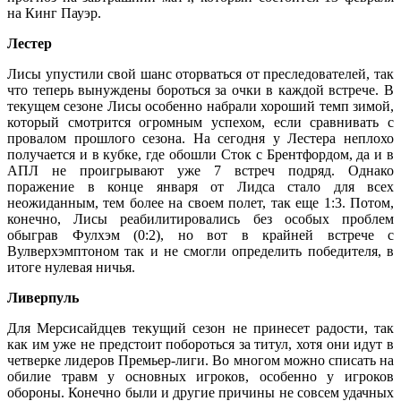
на Кинг Пауэр.
Лестер
Лисы упустили свой шанс оторваться от преследователей, так
что теперь вынуждены бороться за очки в каждой встрече. В
текущем сезоне Лисы особенно набрали хороший темп зимой,
который смотрится огромным успехом, если сравнивать с
провалом прошлого сезона. На сегодня у Лестера неплохо
получается и в кубке, где обошли Сток с Брентфордом, да и в
АПЛ не проигрывают уже 7 встреч подряд. Однако
поражение в конце января от Лидса стало для всех
неожиданным, тем более на своем полет, так еще 1:3. Потом,
конечно, Лисы реабилитировались без особых проблем
обыграв Фулхэм (0:2), но вот в крайней встрече с
Вулверхэмптоном так и не смогли определить победителя, в
итоге нулевая ничья.
Ливерпуль
Для Мерсисайдцев текущий сезон не принесет радости, так
как им уже не предстоит побороться за титул, хотя они идут в
четверке лидеров Премьер-лиги. Во многом можно списать на
обилие травм у основных игроков, особенно у игроков
обороны. Конечно были и другие причины не совсем удачных