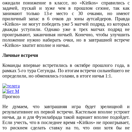
ожидали понижение в классе, но «Kirikos» справились с
задачей, пускай и хуже чем в прошлом сезоне, так как
занимают только 13-е место с 30 очками, но имеют
приличный запас в 6 очков до зоны аутсайдеров. Правда
«Kirikos» не могут победить уже 5 матчей подряд, из которых
дважды уступили. Однако уже в трех матчах подряд не
проигрывают, заканчивая ничьей. Конечно, чтобы улучшить
положение нужно набирать очки, но в завтрашней встрече
«Kirikos» хватит вполне и ничьи.
Личные встречи
Команды впервые встретились в октябре прошлого года, в
рамках 5-го тура Сегунды. По итогам встречи сильнейшего не
определили, но обменялись голами, в итоге ничья 1:1.
Прогноз
Не думаем, что завтрашняя игра будет зрелищной и
результативнее их первой встречи. Кастельон вполне устроит
ничья, да и для Фуэнлабрада такой вариант вполне подойдет.
Если учесть, что в последнее время «Kirikos» не проигрывает,
то рискнем сделать ставку на то, что они хотя бы не