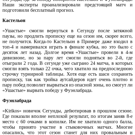
Наши эксперты проанализировали предстоящий матч и
подготовили бесплатный прогноз.
Кастельон
«Ушастые» смогли вернуться в Сегунду после затяжной
паузы, но продлить прописку еще на сезон им, скорее всего,
не получится. Когда-то Кастельон в Примере даже входил в
топ-4 и намеривался играть в финале кубка, но это было с
десяток лет назад. Долгое время «Ушастые» провели в 4-м
дивизионе, но за пару лет смогли подняться во 2-й, где
отыграли 2 года. В сегунде уже сыграно 24 матча, в которых
смогли взять только 22 очка, чего хватило на предпоследнюю
строчку турнирной таблицы. Хотя еще есть шасн сохранить
прописку, так как тройка аутсайдеров идет очень плотно и
пару побед позволит вырваться из опасной зоны, но смогут ли
«Ушастые» вырвать победу у Фуэнлабрада.
Фуэнлабрада
«Kirikos» новичок Сегунды, дебютировав в прошлом сезоне.
Где показали вполне неплохой результат, по итогам заняв 8-е
место с 60 очками в копилке. Им не хватило одного балла,
чтобы принято участие в стыковочных матчах. Многие
опасались, что этот сезон станет для них провальным и