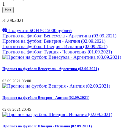
1
Нет
31.08.2021
Получить БОНУС 5000 рублей
Прогноз на футбол: Венесуэла - Аргентина (03.09.2021)
Прогноз на футбол: Венгрия - Англия (02.09.2021)
Прогноз на футбол: Швеция - Испания (02.09.2021)
Прогноз на футбол: Турция - Черногория (01.09.2021)
Прогноз на футбол: Венесуэла - Аргентина (03.09.2021)
03.09.2021 03:00
Прогноз на футбол: Венгрия - Англия (02.09.2021)
02.09.2021 20:45
Прогноз на футбол: Швеция - Испания (02.09.2021)