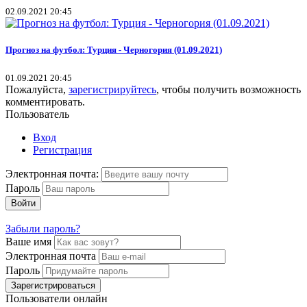
02.09.2021 20:45
Прогноз на футбол: Турция - Черногория (01.09.2021)
01.09.2021 20:45
Пожалуйста,
зарегистрируйтесь
, чтобы получить возможность
комментировать.
Пользователь
Вход
Регистрация
Электронная почта:
Пароль
Войти
Забыли пароль?
Ваше имя
Электронная почта
Пароль
Зарегистрироваться
Пользователи онлайн