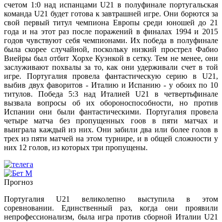
счетом 1:0 над испанцами U21 в полуфинале португальская
команда U21 будет готова к завтрашней игре. Они борются за
свой первый титул чемпиона Европы среди юношей до 21
года и на этот раз после поражений в финалах 1994 и 2015
годов чувствуют себя чемпионами. Их победа в полуфинале
была скорее случайной, поскольку низкий прострел Фабио
Виейры был отбит Хорхе Куэнкой в сетку. Тем не менее, они
заслуживают похвалы за то, как они удерживали счет в той
игре. Португалия провела фантастическую серию в U21,
выбив двух фаворитов - Италию и Испанию - у обоих по 10
титулов. Победа 5:3 над Италией U21 в четвертьфинале
вызвала вопросы об их обороноспособности, но против
Испании они были фантастическими. Португалия провела
четыре матча без пропущенных гоов в пяти матчах и
выиграла каждый из них. Они забили два или более голов в
трех из пяти матчей на этом турнире, и в общей сложности у
них 12 голов, из которых три пропущены.
Прогноз
Португалия U21 великолепно выступила в этом
соревновании. Единственный раз, когда они проявили
непрофессионализм, была игра против сборной Италии U21