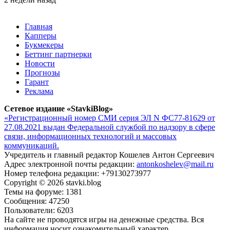
Главная
Капперы
Букмекеры
Беттинг партнерки
Новости
Прогнозы
Гарант
Реклама
Сетевое издание «StavkiBlog»
«Регистрационный номер СМИ серия ЭЛ N ФС77-81629 от
27.08.2021 выдан Федеральной службой по надзору в сфере
связи, информационных технологий и массовых
коммуникаций.
Учредитель и главный редактор Кошелев Антон Сергеевич
Адрес электронной почты редакции:
antonkoshelev@mail.ru
Номер телефона редакции: +79130273977
Copyright © 2026 stavki.blog
Темы на форуме: 1381
Сообщения: 47250
Пользователи: 6203
На сайте не проводятся игры на денежные средства. Вся
информация носит ознакомительный характер.