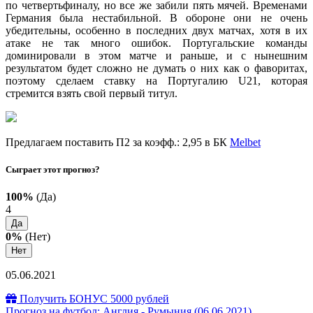
по четвертьфиналу, но все же забили пять мячей. Временами
Германия была нестабильной. В обороне они не очень
убедительны, особенно в последних двух матчах, хотя в их
атаке не так много ошибок. Португальские команды
доминировали в этом матче и раньше, и с нынешним
результатом будет сложно не думать о них как о фаворитах,
поэтому сделаем ставку на Португалию U21, которая
стремится взять свой первый титул.
Предлагаем поставить П2 за коэфф.: 2,95 в БК
Melbet
Сыграет этот прогноз?
100%
(Да)
4
Да
0%
(Нет)
Нет
05.06.2021
Получить БОНУС 5000 рублей
Прогноз на футбол: Англия - Румыния (06.06.2021)