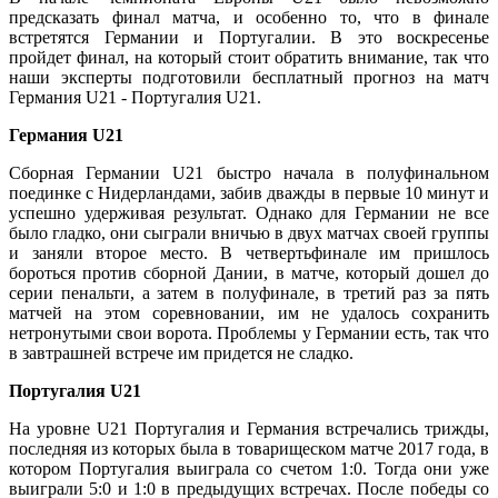
предсказать финал матча, и особенно то, что в финале
встретятся Германии и Португалии. В это воскресенье
пройдет финал, на который стоит обратить внимание, так что
наши эксперты подготовили бесплатный прогноз на матч
Германия U21 - Португалия U21.
Германия U21
Сборная Германии U21 быстро начала в полуфинальном
поединке с Нидерландами, забив дважды в первые 10 минут и
успешно удерживая результат. Однако для Германии не все
было гладко, они сыграли вничью в двух матчах своей группы
и заняли второе место. В четвертьфинале им пришлось
бороться против сборной Дании, в матче, который дошел до
серии пенальти, а затем в полуфинале, в третий раз за пять
матчей на этом соревновании, им не удалось сохранить
нетронутыми свои ворота. Проблемы у Германии есть, так что
в завтрашней встрече им придется не сладко.
Португалия U21
На уровне U21 Португалия и Германия встречались трижды,
последняя из которых была в товарищеском матче 2017 года, в
котором Португалия выиграла со счетом 1:0. Тогда они уже
выиграли 5:0 и 1:0 в предыдущих встречах. После победы со