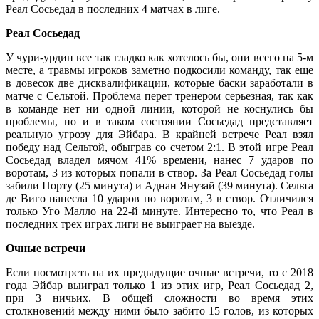
Реал Сосьедад в последних 4 матчах в лиге.
Реал Сосьедад
У чури-урдин все так гладко как хотелось бы, они всего на 5-м
месте, а травмы игроков заметно подкосили команду, так еще
в довесок две дисквалификации, которые баски заработали в
матче с Сельтой. Проблема перет тренером серьезная, так как
в команде нет ни одной линии, которой не коснулись бы
проблемы, но и в таком состоянии Сосьедад представляет
реальную угрозу для Эйбара. В крайней встрече Реал взял
победу над Сельтой, обыграв со счетом 2:1. В этой игре Реал
Сосьедад владел мячом 41% времени, нанес 7 ударов по
воротам, 3 из которых попали в створ. За Реал Сосьедад голы
забили Порту (25 минута) и Аднан Янузай (39 минута). Сельта
де Виго нанесла 10 ударов по воротам, 3 в створ. Отличился
только Уго Малло на 22-й минуте. Интересно то, что Реал в
последних трех играх лиги не выиграет на выезде.
Очные встречи
Если посмотреть на их предыдущие очные встречи, то с 2018
года Эйбар выиграл только 1 из этих игр, Реал Сосьедад 2,
при 3 ничьих. В общей сложности во время этих
столкновений между ними было забито 15 голов, из которых