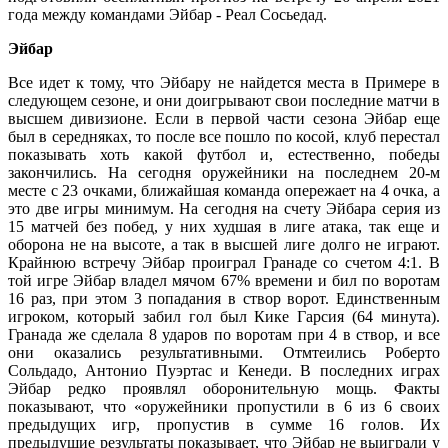
года между командами Эйбар - Реал Сосьедад.
Эйбар
Все идет к тому, что Эйбару не найдется места в Примере в
следующем сезоне, и они доигрывают свои последние матчи в
высшем дивизионе. Если в первой части сезона Эйбар еще
был в середняках, то после все пошло по косой, клуб перестал
показывать хоть какой футбол и, естественно, победы
закончились. На сегодня оружейники на последнем 20-м
месте с 23 очками, ближайшая команда опережает на 4 очка, а
это две игры минимум. На сегодня на счету Эйбара серия из
15 матчей без побед, у них худшая в лиге атака, так еще и
оборона не на высоте, а так в высшей лиге долго не играют.
Крайнюю встречу Эйбар проиграл Гранаде со счетом 4:1. В
той игре Эйбар владел мячом 67% времени и бил по воротам
16 раз, при этом 3 попадания в створ ворот. Единственным
игроком, который забил гол был Кике Гарсия (64 минута).
Гранада же сделала 8 ударов по воротам при 4 в створ, и все
они оказались результативными. Отмтеились Роберто
Сольдадо, Антонио Пуэртас и Кенеди. В последних играх
Эйбар редко проявлял оборонительную мощь. Факты
показывают, что «оружейники пропустили в 6 из 6 своих
предыдущих игр, пропустив в сумме 16 голов. Их
предыдущие результаты показывает, что Эйбар не выиграли у