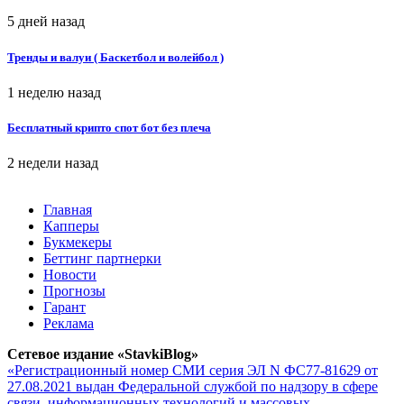
5 дней назад
Тренды и валуи ( Баскетбол и волейбол )
1 неделю назад
Бесплатный крипто спот бот без плеча
2 недели назад
Главная
Капперы
Букмекеры
Беттинг партнерки
Новости
Прогнозы
Гарант
Реклама
Сетевое издание «StavkiBlog»
«Регистрационный номер СМИ серия ЭЛ N ФС77-81629 от
27.08.2021 выдан Федеральной службой по надзору в сфере
связи, информационных технологий и массовых