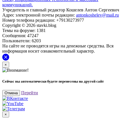
коммуникаций.
Учредитель и главный редактор Кошелев Антон Сергеевич
Адрес электронной почты редакции:
antonkoshelev@mail.ru
Номер телефона редакции: +79130273977
Copyright © 2026 stavki.blog
Темы на форуме: 1381
Сообщения: 47247
Пользователи: 6203
На сайте не проводятся игры на денежные средства. Вся
информация носит ознакомительный характер.
×
Сейчас вы автоматически будете перенесены на другой сайт
Перейти
Отмена
×