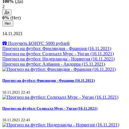
100%
(Да)
2
Да
0%
(Нет)
Нет
14.11.2021
Получить БОНУС 5000 рублей
Прогноз на футбол: Финляндия - Франция (16.11.2021)
Прогноз на футбол: Солихалл Мурс - Уиган (16.11.2021)
Прогноз на футбол: Нидерланды - Норвегия (16.11.2021)
Прогноз на футбол: Албания - Андорра (15.11.2021)
Прогноз на футбол: Финляндия - Франция (16.11.2021)
16.11.2021 22:45
Прогноз на футбол: Солихалл Мурс - Уиган (16.11.2021)
16.11.2021 22:45