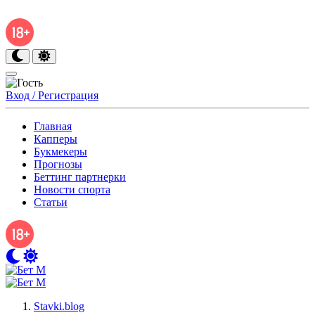
Вход / Регистрация
Главная
Капперы
Букмекеры
Прогнозы
Беттинг партнерки
Новости спорта
Статьи
Stavki.blog