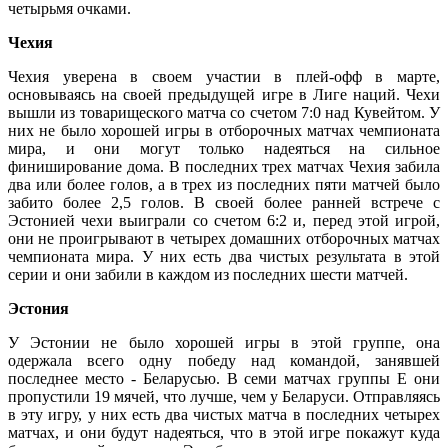
четырьмя очками.
Чехия
Чехия уверена в своем участии в плей-офф в марте,
основываясь на своей предыдущей игре в Лиге наций. Чехи
вышли из товарищеского матча со счетом 7:0 над Кувейтом. У
них не было хорошей игры в отборочных матчах чемпионата
мира, и они могут только надеяться на сильное
финиширование дома. В последних трех матчах Чехия забила
два или более голов, а в трех из последних пяти матчей было
забито более 2,5 голов. В своей более ранней встрече с
Эстонией чехи выиграли со счетом 6:2 и, перед этой игрой,
они не проигрывают в четырех домашних отборочных матчах
чемпионата мира. У них есть два чистых результата в этой
серии и они забили в каждом из последних шести матчей.
Эстония
У Эстонии не было хорошей игры в этой группе, она
одержала всего одну победу над командой, занявшей
последнее место - Беларусью. В семи матчах группы Е они
пропустили 19 мячей, что лучше, чем у Беларуси. Отправляясь
в эту игру, у них есть два чистых матча в последних четырех
матчах, и они будут надеяться, что в этой игре покажут куда