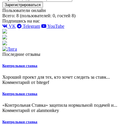
Зарегистрироваться
Пользователи онлайн
Всего: 8 (пользователей: 0, гостей 8)
Подпишись на нас
VK
Telegram
YouTube
Последние отзывы
Контрольная ставка
Хороший проект для тех, кто хочет следить за ставк...
Комментарий от
bitegef
Контрольная ставка
«Контрольная Ставка» зацепила нормальной подачей и...
Комментарий от
alanmonkey
Контрольная ставка