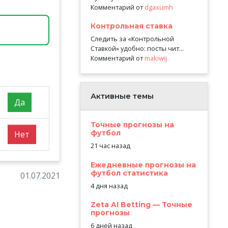
Комментарий от
dgaxumh
Контрольная ставка
Следить за «Контрольной
Ставкой» удобно: посты чит...
Комментарий от
makiwij
Активные темы
Да
Точные прогнозы на
футбол
Нет
21 час назад
Ежедневные прогнозы на
футбол статистика
01.07.2021
4 дня назад
Zeta AI Betting — Точные
прогнозы
6 дней назад