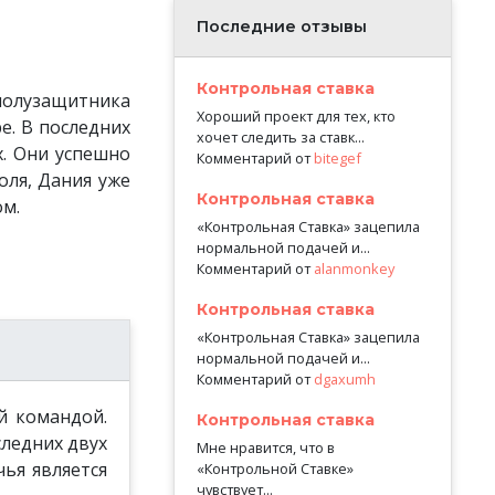
Последние отзывы
Контрольная ставка
полузащитника
Хороший проект для тех, кто
е. В последних
хочет следить за ставк...
х. Они успешно
Комментарий от
bitegef
оля, Дания уже
Контрольная ставка
ом.
«Контрольная Ставка» зацепила
нормальной подачей и...
Комментарий от
alanmonkey
Контрольная ставка
«Контрольная Ставка» зацепила
нормальной подачей и...
Комментарий от
dgaxumh
й командой.
Контрольная ставка
следних двух
Мне нравится, что в
чья является
«Контрольной Ставке»
чувствует...