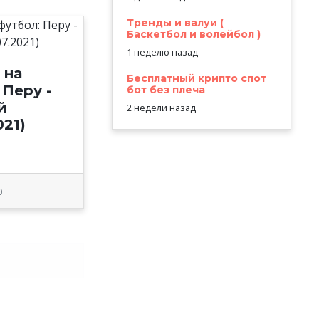
Тренды и валуи (
Баскетбол и волейбол )
1 неделю назад
 на
Бесплатный крипто спот
 Перу -
бот без плеча
й
2 недели назад
021)
0