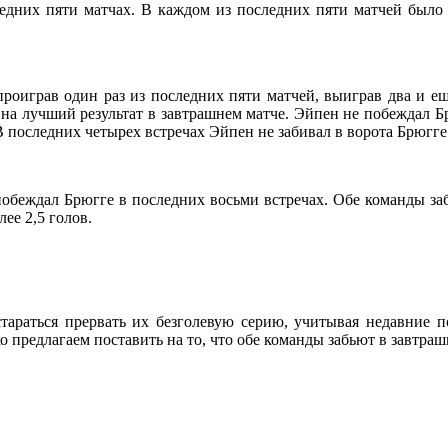
едних пяти матчах. В каждом из последних пяти матчей было за
проиграв один раз из последних пяти матчей, выиграв два и ещ
 на лучший результат в завтрашнем матче. Эйпен не побеждал Бр
 В последних четырех встречах Эйпен не забивал в ворота Брюгге
 побеждал Брюгге в последних восьми встречах. Обе команды за
ее 2,5 голов.
стараться прервать их безголевую серию, учитывая недавние 
о предлагаем поставить на то, что обе команды забьют в завтраш