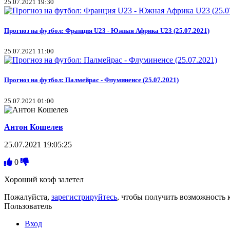
25.07.2021 19:30
Прогноз на футбол: Франция U23 - Южная Африка U23 (25.07.2021)
25.07.2021 11:00
Прогноз на футбол: Палмейрас - Флуминенсе (25.07.2021)
25.07.2021 01:00
Антон Кошелев
25.07.2021 19:05:25
0
Хороший коэф залетел
Пожалуйста,
зарегистрируйтесь
, чтобы получить возможность 
Пользователь
Вход