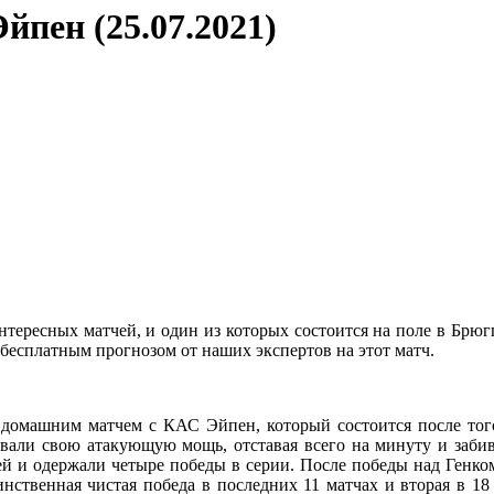
йпен (25.07.2021)
нтересных матчей, и один из которых состоится на поле в Брюг
с бесплатным прогнозом от наших экспертов на этот матч.
 домашним матчем с КАС Эйпен, который состоится после тог
овали свою атакующую мощь, отставая всего на минуту и заби
чей и одержали четыре победы в серии. После победы над Ген
нственная чистая победа в последних 11 матчах и вторая в 18 