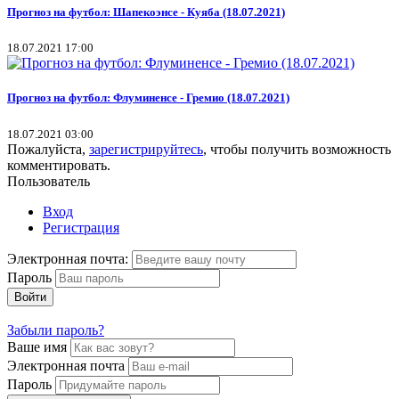
Прогноз на футбол: Шапекоэнсе - Куяба (18.07.2021)
18.07.2021 17:00
Прогноз на футбол: Флуминенсе - Гремио (18.07.2021)
18.07.2021 03:00
Пожалуйста,
зарегистрируйтесь
, чтобы получить возможность
комментировать.
Пользователь
Вход
Регистрация
Электронная почта:
Пароль
Войти
Забыли пароль?
Ваше имя
Электронная почта
Пароль