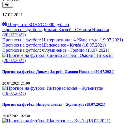
Нет
17.07.2021
Получить БОНУС 5000 рублей
Прогноз на футбол: Динамо Загреб - Омония Никосия
(20.07.2021)
Прогноз на футбол: Интернасионал – Жувентуде (19.07.2021)
Прогноз на футбол: Шапекоэнсе - Куяба (18.07.2021)
Прогноз на футбол: Флуминенсе - Гремио (18.07.2021)
Прогноз на футбол: Динамо Загреб - Омония Никосия (20.07.2021)
20.07.2021 21:00
Прогноз на футбол: Интернасионал – Жувентуде (19.07.2021)
19.07.2021 02:30