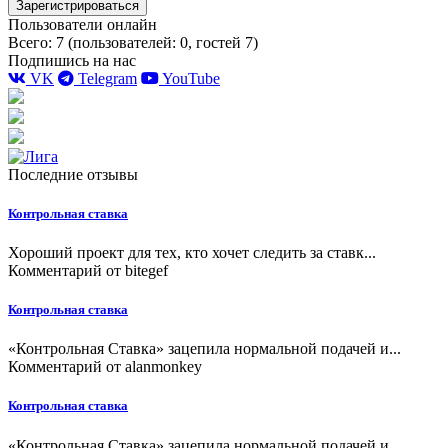
Зарегистрироваться
Пользователи онлайн
Всего: 7 (пользователей: 0, гостей 7)
Подпишись на нас
VK
Telegram
YouTube
Последние отзывы
Контрольная ставка
Хороший проект для тех, кто хочет следить за ставк...
Комментарий от
bitegef
Контрольная ставка
«Контрольная Ставка» зацепила нормальной подачей и...
Комментарий от
alanmonkey
Контрольная ставка
«Контрольная Ставка» зацепила нормальной подачей и...