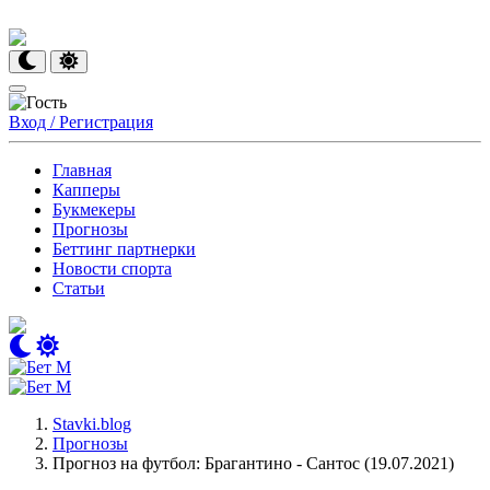
Вход / Регистрация
Главная
Капперы
Букмекеры
Прогнозы
Беттинг партнерки
Новости спорта
Статьи
Stavki.blog
Прогнозы
Прогноз на футбол: Брагантино - Сантос (19.07.2021)