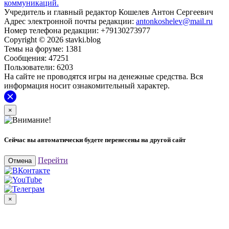
коммуникаций.
Учредитель и главный редактор Кошелев Антон Сергеевич
Адрес электронной почты редакции:
antonkoshelev@mail.ru
Номер телефона редакции: +79130273977
Copyright © 2026 stavki.blog
Темы на форуме: 1381
Сообщения: 47251
Пользователи: 6203
На сайте не проводятся игры на денежные средства. Вся
информация носит ознакомительный характер.
×
Сейчас вы автоматически будете перенесены на другой сайт
Перейти
Отмена
×