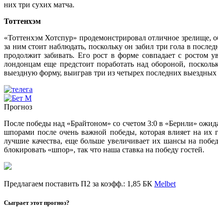
них три сухих матча.
Тоттенхэм
«Тоттенхэм Хотспур» продемонстрировал отличное зрелище, об
за ним стоит наблюдать, поскольку он забил три гола в после
продолжит забивать. Его рост в форме совпадает с ростом у
лондонцам еще предстоит поработать над обороной, поскольк
выездную форму, выиграв три из четырех последних выездных
Прогноз
После победы над «Брайтоном» со счетом 3:0 в «Бернли» ожидае
шпорами после очень важной победы, которая влияет на их
лучшие качества, еще больше увеличивает их шансы на поб
блокировать «шпор», так что наша ставка на победу гостей.
Предлагаем поставить П2 за коэфф.: 1,85 БК
Melbet
Сыграет этот прогноз?