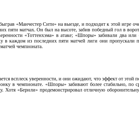
ыграв «Манчестер Сити» на выезде, и подходит к этой игре оче
дних пяти матчах. Он был на высоте, забив победный гол в воро
веренности «Тоттенхэма» в атаке; «Шпоры» забивали два или 
у в каждом из последних пяти матчей лиги они пропускали по
 матчей чемпионата.
тся всплеск уверенности, и они ожидают, что эффект от этой по
 гонку в чемпионате. «Шпоры» забивают более стабильно, по 
еду. Хотя «Бернли» продемонстрировал отличную оборонительн