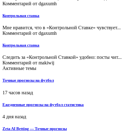
Комментарий от
dgaxumh
Контрольная ставка
Мне нравится, что в «Контрольной Ставке» чувствует...
Комментарий от
dgaxumh
Контрольная ставка
Следить за «Контрольной Ставкой» удобно: посты чит...
Комментарий от
makiwij
Активные темы
Точные прогнозы на футбол
17 часов назад
Ежедневные прогнозы на футбол статистика
4 дня назад
Zeta AI Betting — Точные прогнозы