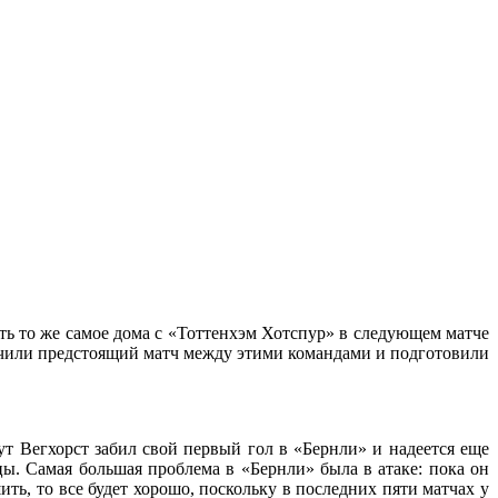
ть то же самое дома с «Тоттенхэм Хотспур» в следующем матче
зучили предстоящий матч между этими командами и подготовили
ут Вегхорст забил свой первый гол в «Бернли» и надеется еще
. Самая большая проблема в «Бернли» была в атаке: пока он
шить, то все будет хорошо, поскольку в последних пяти матчах у