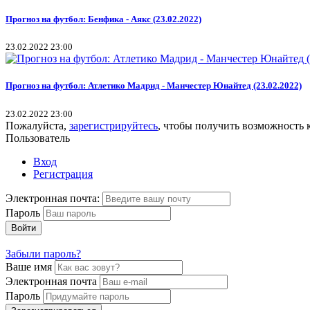
Прогноз на футбол: Бенфика - Аякс (23.02.2022)
23.02.2022 23:00
Прогноз на футбол: Атлетико Мадрид - Манчестер Юнайтед (23.02.2022)
23.02.2022 23:00
Пожалуйста,
зарегистрируйтесь
, чтобы получить возможность 
Пользователь
Вход
Регистрация
Электронная почта:
Пароль
Войти
Забыли пароль?
Ваше имя
Электронная почта
Пароль