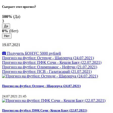
Сыграет этот прогноз?
100%
(Да)
3
Да
0%
(Нет)
Нет
19.07.2021
Получить БОНУС 5000 рублей
Прогноз на футбол: Остенде - Шарлеруа (24.07.2021)
Прогноз на футбол: ПФК Сочи - Кешля Баку (22.07.2021)
Прогноз на футбол: Олимпиакос - Нефтчи (21.07.2021)
Прогноз на футбол: ПСВ - Галатасарай (21.07.2021)
Прогноз на футбол: Остенде - Шарлеруа (24.07.2021)
24.07.2021 21:45
Прогноз на футбол: ПФК Сочи - Кешля Баку (22.07.2021)