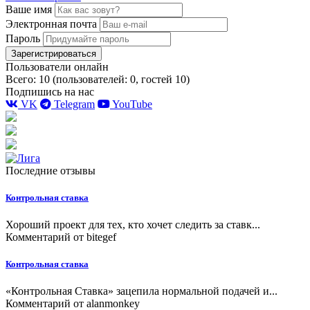
Ваше имя
Электронная почта
Пароль
Зарегистрироваться
Пользователи онлайн
Всего: 10 (пользователей: 0, гостей 10)
Подпишись на нас
VK
Telegram
YouTube
Последние отзывы
Контрольная ставка
Хороший проект для тех, кто хочет следить за ставк...
Комментарий от
bitegef
Контрольная ставка
«Контрольная Ставка» зацепила нормальной подачей и...
Комментарий от
alanmonkey