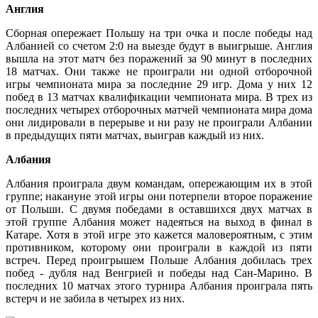
Англия
Сборная опережает Польшу на три очка и после победы над
Албанией со счетом 2:0 на выезде будут в выигрыше. Англия
вышла на этот матч без поражений за 90 минут в последних
18 матчах. Они также не проиграли ни одной отборочной
игры чемпионата мира за последние 29 игр. Дома у них 12
побед в 13 матчах квалификации чемпионата мира. В трех из
последних четырех отборочных матчей чемпионата мира дома
они лидировали в перерыве и ни разу не проиграли Албании
в предыдущих пяти матчах, выиграв каждый из них.
Албания
Албания проиграла двум командам, опережающим их в этой
группе; накануне этой игры они потерпели второе поражение
от Польши. С двумя победами в оставшихся двух матчах в
этой группе Албания может надеяться на выход в финал в
Катаре. Хотя в этой игре это кажется маловероятным, с этим
противником, которому они проиграли в каждой из пяти
встреч. Перед проигрышем Польше Албания добилась трех
побед - дубля над Венгрией и победы над Сан-Марино. В
последних 10 матчах этого турнира Албания проиграла пять
встерч и не забила в четырех из них.