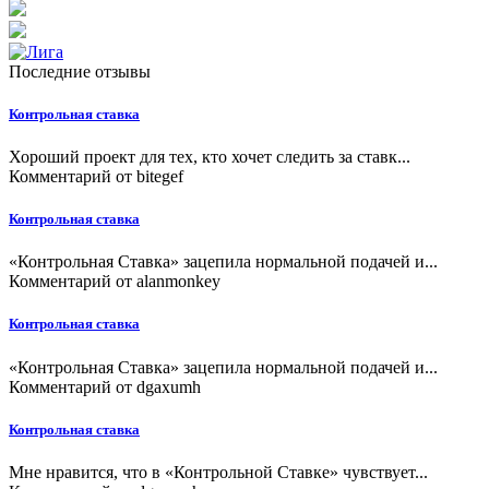
Последние отзывы
Контрольная ставка
Хороший проект для тех, кто хочет следить за ставк...
Комментарий от
bitegef
Контрольная ставка
«Контрольная Ставка» зацепила нормальной подачей и...
Комментарий от
alanmonkey
Контрольная ставка
«Контрольная Ставка» зацепила нормальной подачей и...
Комментарий от
dgaxumh
Контрольная ставка
Мне нравится, что в «Контрольной Ставке» чувствует...