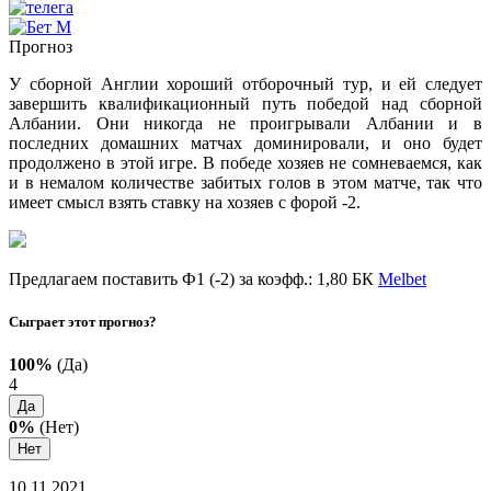
Прогноз
У сборной Англии хороший отборочный тур, и ей следует
завершить квалификационный путь победой над сборной
Албании. Они никогда не проигрывали Албании и в
последних домашних матчах доминировали, и оно будет
продолжено в этой игре. В победе хозяев не сомневаемся, как
и в немалом количестве забитых голов в этом матче, так что
имеет смысл взять ставку на хозяев с форой -2.
Предлагаем поставить Ф1 (-2) за коэфф.: 1,80 БК
Melbet
Сыграет этот прогноз?
100%
(Да)
4
Да
0%
(Нет)
Нет
10.11.2021