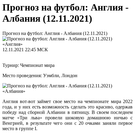
Прогноз на футбол: Англия -
Албания (12.11.2021)
Прогноз на футбол: Англия - Албания (12.11.2021)
«Англия»
12.11.2021
22:45 МСК
Турнир: Чемпионат мира
Место проведения: Уэмбли, Лондон
«Албания»
Англия вот-вот займет свое место на чемпионате мира 2022
года, и у них есть возможность сделать это красиво, одержав
победу над сборной Албании в пятницу. В своем последнем
матче «Три льва» провели шоковую домашнюю ничью с
Венгрией, в результате чего они с 20 очками заняли первое
место в группе I.