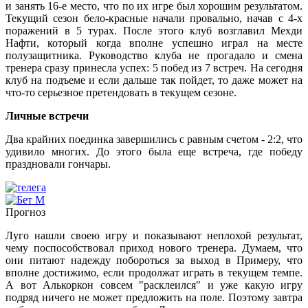
и занять 16-е место, что по их игре был хорошим результатом.
Текущий сезон бело-красные начали провально, начав с 4-х
поражений в 5 турах. После этого клуб возглавил Мехди
Нафти, который когда вполне успешно играл на месте
полузащитника. Руководство клуба не прогадало и смена
тренера сразу принесла успех: 5 побед из 7 встреч. На сегодня
клуб на подъеме и если дальше так пойдет, то даже может на
что-то серьезное претендовать в текущем сезоне.
Личные встречи
Два крайних поединка завершились с равным счетом - 2:2, что
удивило многих. До этого была еще встреча, где победу
праздновали гончары.
Прогноз
Луго нашли своею игру и показывают неплохой результат,
чему поспособствовал приход нового тренера. Думаем, что
они питают надежду побороться за выход в Примеру, что
вполне достижимо, если продолжат играть в текущем темпе.
А вот Алькоркон совсем "расклеился" и уже какую игру
подряд ничего не может предложить на поле. Поэтому завтра