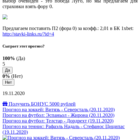
выбор очевиден - это победа Луго, но мы предлагаем для
страховки взять фору 0.
Предлагаем поставить П2 (фора 0) за коэфф.: 2,01 в БК 1xbet:
http://stavki-links.ru/?id=4
Сыграет этот прогноз?
100%
(Да)
5
Да
0%
(Нет)
Нет
19.11.2020
Получить БОНУС 5000 рублей
Прогноз на хоккей: Витязь - Северсталь (20.11.2020)
Прогноз на футбол: Эспаньол - Жирона (20.11.2020)
Прогноз на футбол: Телстар - Дордрехт (19.11.2020)
Прогноз на теннис: Рафаэль Надаль - Стефанос Циципас
(19.11.2020)