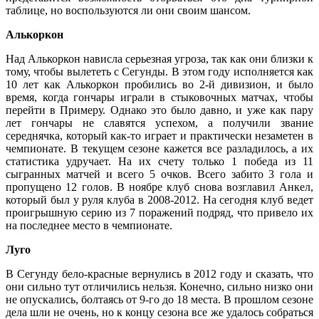
таблице, но воспользуются ли они своим шансом.
Алькоркон
Над Алькоркон нависла серьезная угроза, так как они близки к
тому, чтобы вылететь с Сегунды. В этом году исполняется как
10 лет как Алькоркон пробились во 2-й дивизион, и было
время, когда гончары играли в стыковочных матчах, чтобы
перейти в Примеру. Однако это было давно, и уже как пару
лет гончары не славятся успехом, а получили звание
середнячка, который как-то играет и практически незаметен в
чемпионате. В текущем сезоне кажется все разладилось, а их
статистика удручает. На их счету только 1 победа из 11
сыгранных матчей и всего 5 очков. Всего забито 3 гола и
пропущено 12 голов. В ноябре клуб снова возглавил Анкел,
который был у руля клуба в 2008-2012. На сегодня клуб ведет
проигрышную серию из 7 поражений подряд, что привело их
на последнее место в чемпионате.
Луго
В Сегунду бело-красные вернулись в 2012 году и сказать, что
они сильно тут отличились нельзя. Конечно, сильно низко они
не опускались, болтаясь от 9-го до 18 места. В прошлом сезоне
дела шли не очень, но к концу сезона все же удалось собраться