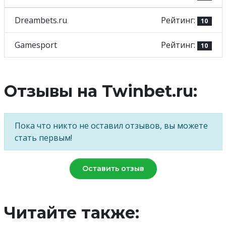
Dreambets.ru
Рейтинг:
10
Gamesport
Рейтинг:
10
Отзывы на Twinbet.ru:
Пока что никто не оставил отзывов, вы можете
стать первым!
Оставить отзыв
Читайте также: