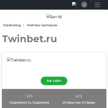
Stavki.blog
Рейтинг капперов
Twinbet.ru
Средняя оценка
5.0
/10
На сайт
1 / 1
1 / 1
Надежность подписки
Открытые отзывы