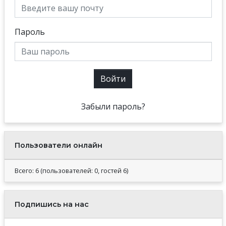
Пароль
Войти
Забыли пароль?
Пользователи онлайн
Всего: 6 (пользователей: 0, гостей 6)
Подпишись на нас