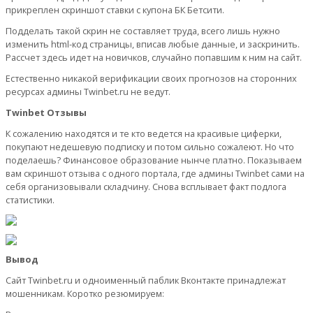
прикреплен скриншот ставки с купона БК Бетсити.
Подделать такой скрин не составляет труда, всего лишь нужно
изменить html-код страницы, вписав любые данные, и заскринить.
Рассчет здесь идет на новичков, случайно попавшим к ним на сайт.
Естественно никакой верификации своих прогнозов на сторонних
ресурсах админы Twinbet.ru не ведут.
Twinbet Отзывы
К сожалению находятся и те кто ведется на красивые циферки,
покупают недешевую подписку и потом сильно сожалеют. Но что
поделаешь? Финансовое образование нынче платно. Показываем
вам скриншот отзыва с одного портала, где админы Twinbet сами на
себя организовывали складчину. Снова всплывает факт подлога
статистики.
Вывод
Сайт Twinbet.ru и одноименный паблик Вконтакте принадлежат
мошенникам. Коротко резюмируем: