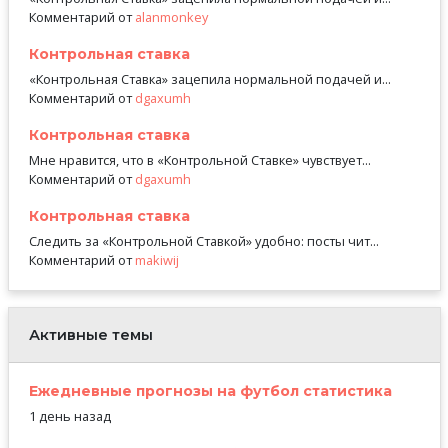
Комментарий от
alanmonkey
Контрольная ставка
«Контрольная Ставка» зацепила нормальной подачей и...
Комментарий от
dgaxumh
Контрольная ставка
Мне нравится, что в «Контрольной Ставке» чувствует...
Комментарий от
dgaxumh
Контрольная ставка
Следить за «Контрольной Ставкой» удобно: посты чит...
Комментарий от
makiwij
Активные темы
Ежедневные прогнозы на футбол статистика
1 день назад