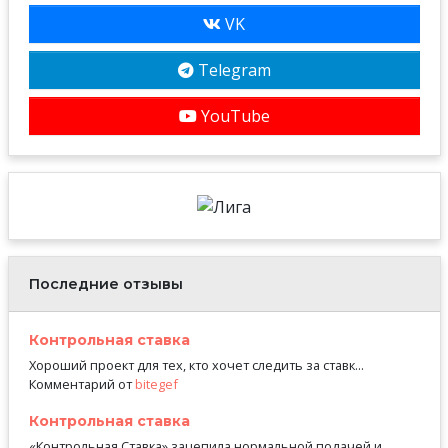
VK
Telegram
YouTube
Последние отзывы
Контрольная ставка
Хороший проект для тех, кто хочет следить за ставк...
Комментарий от
bitegef
Контрольная ставка
«Контрольная Ставка» зацепила нормальной подачей и...