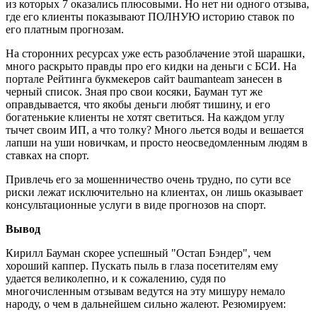
из которых 7 оказались плюсовыми. Но нет ни одного отзыва,
где его клиенты показывают ПОЛНУЮ историю ставок по
его платным прогнозам.
На сторонних ресурсах уже есть разоблачение этой шарашки,
много раскрыто правды про его кидки на деньги с БСИ. На
портале Рейтинга букмекеров сайт baumanteam занесен в
черный список. Зная про свои косяки, Бауман тут же
оправдывается, что якобы деньги любят тишину, и его
богатенькие клиенты не хотят светиться. На каждом углу
тычет своим ИП, а что толку? Много льется воды и вешается
лапши на уши новичкам, и просто неосведомленным людям в
ставках на спорт.
Привлечь его за мошенничество очень трудно, по сути все
риски лежат исключительно на клиентах, он лишь оказывает
консультационные услуги в виде прогнозов на спорт.
Вывод
Кирилл Бауман скорее успешный "Остап Бэндер", чем
хороший каппер. Пускать пыль в глаза посетителям ему
удается великолепно, и к сожалению, судя по
многочисленным отзывам ведутся на эту мишуру немало
народу, о чем в дальнейшем сильно жалеют. Резюмируем: