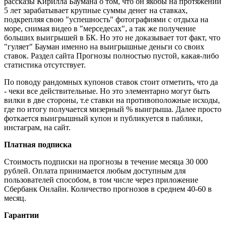
рассказы Кирилла Баумана о том, что он якобы на протяжении
5 лет зарабатывает крупные суммы денег на ставках,
подкрепляя свою "успешность" фотографиями с отдыха на
море, снимая видео в "мерседесах", а так же получение
больших выигрышей в БК. Но это не доказывает тот факт, что
"гуляет" Бауман именно на выигрышные деньги со своих
ставок. Раздел сайта Прогнозы полностью пустой, какая-либо
статистика отсутствует.
По поводу рандомных купонов ставок стоит отметить, что да
- чеки все действительные. Но это элементарно могут быть
вилки в две стороны, т.е ставки на противоположные исходы,
где по итогу получается мизерный % выигрыша. Далее просто
фоткается выигрышный купон и публикуется в паблики,
инстаграм, на сайт.
Платная подписка
Стоимость подписки на прогнозы в течение месяца 30 000
рублей. Оплата принимается любым доступным для
пользователей способом, в том числе через приложение
Сбербанк Онлайн. Количество прогнозов в среднем 40-60 в
месяц.
Гарантии