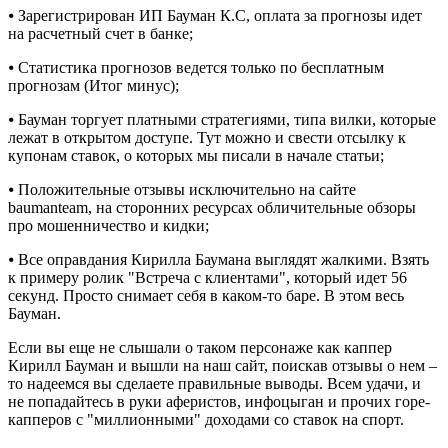
⦁ Зарегистрирован ИП Бауман К.С, оплата за прогнозы идет
на расчетный счет в банке;
⦁ Статистика прогнозов ведется только по бесплатным
прогнозам (Итог минус);
⦁ Бауман торгует платными стратегиями, типа вилки, которые
лежат в открытом доступе. Тут можно и свести отсылку к
купонам ставок, о которых мы писали в начале статьи;
⦁ Положительные отзывы исключительно на сайте
baumanteam, на сторонних ресурсах обличительные обзоры
про мошенничество и кидки;
⦁ Все оправдания Кирилла Баумана выглядят жалкими. Взять
к примеру ролик "Встреча с клиентами", который идет 56
секунд. Просто снимает себя в каком-то баре. В этом весь
Бауман.
Если вы еще не слышали о таком персонаже как каппер
Кирилл Бауман и вышли на наш сайт, поискав отзывы о нем –
то надеемся вы сделаете правильные выводы. Всем удачи, и
не попадайтесь в руки аферистов, инфоцыган и прочих горе-
капперов с "миллионными" доходами со ставок на спорт.