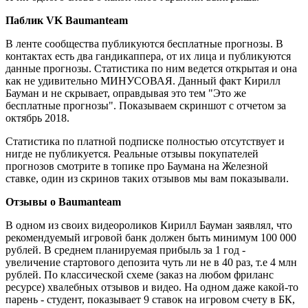
Паблик VK Baumanteam
В ленте сообщества публикуются бесплатные прогнозы. В
контактах есть два гандикаппера, от их лица и публикуются
данные прогнозы. Статистика по ним ведется открытая и она
как не удивительно МИНУСОВАЯ. Данный факт Кирилл
Бауман и не скрывает, оправдывая это тем "Это же
бесплатные прогнозы". Показываем скриншот с отчетом за
октябрь 2018.
Статистика по платной подписке полностью отсутствует и
нигде не публикуется. Реальные отзывы покупателей
прогнозов смотрите в топике про Баумана на Железной
ставке, один из скринов таких отзывов мы вам показывали.
Отзывы о Baumanteam
В одном из своих видеороликов Кирилл Бауман заявлял, что
рекомендуемый игровой банк должен быть минимум 100 000
рублей. В среднем планируемая прибыль за 1 год -
увеличение стартового депозита чуть ли не в 40 раз, т.е 4 млн
рублей. По классической схеме (заказ на любом фриланс
ресурсе) хвалебных отзывов и видео. На одном даже какой-то
парень - студент, показывает 9 ставок на игровом счету в БК,