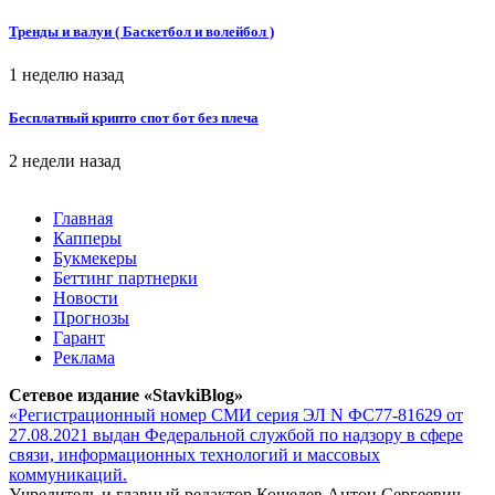
Тренды и валуи ( Баскетбол и волейбол )
1 неделю назад
Бесплатный крипто спот бот без плеча
2 недели назад
Главная
Капперы
Букмекеры
Беттинг партнерки
Новости
Прогнозы
Гарант
Реклама
Сетевое издание «StavkiBlog»
«Регистрационный номер СМИ серия ЭЛ N ФС77-81629 от
27.08.2021 выдан Федеральной службой по надзору в сфере
связи, информационных технологий и массовых
коммуникаций.
Учредитель и главный редактор Кошелев Антон Сергеевич