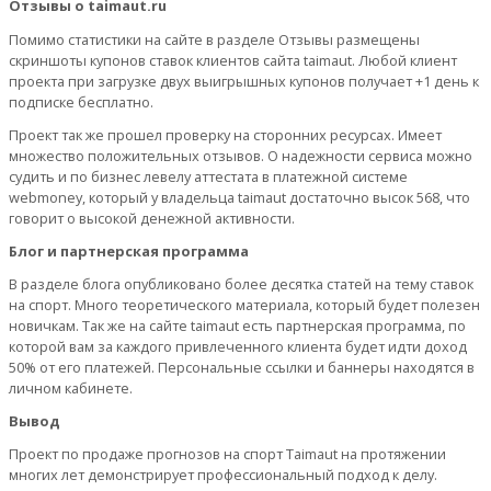
Отзывы о taimaut.ru
Помимо статистики на сайте в разделе Отзывы размещены
скриншоты купонов ставок клиентов сайта taimaut. Любой клиент
проекта при загрузке двух выигрышных купонов получает +1 день к
подписке бесплатно.
Проект так же прошел проверку на сторонних ресурсах. Имеет
множество положительных отзывов. О надежности сервиса можно
судить и по бизнес левелу аттестата в платежной системе
webmoney, который у владельца taimaut достаточно высок 568, что
говорит о высокой денежной активности.
Блог и партнерская программа
В разделе блога опубликовано более десятка статей на тему ставок
на спорт. Много теоретического материала, который будет полезен
новичкам. Так же на сайте taimaut есть партнерская программа, по
которой вам за каждого привлеченного клиента будет идти доход
50% от его платежей. Персональные ссылки и баннеры находятся в
личном кабинете.
Вывод
Проект по продаже прогнозов на спорт Taimaut на протяжении
многих лет демонстрирует профессиональный подход к делу.