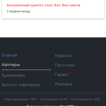
Бесплатный крипто спот бот без плеча
2 недели назад
Главная
Новости
Капперы
Прогнозы
Гарант
Букмекеры
Реклама
Беттинг партнерки
Темы на форуме: 1381
Сообщения: 47247
Пользователи: 6202