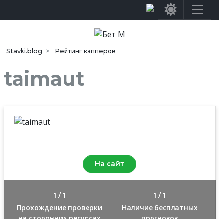
Stavki.blog
Рейтинг капперов
taimaut
Средняя оценка
8.0
/10
На сайт
1 / 1
1 / 1
Прохождение проверки
Наличие бесплатных
на сторонних ресурсах
прогнозов