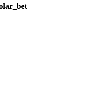
lar_bet