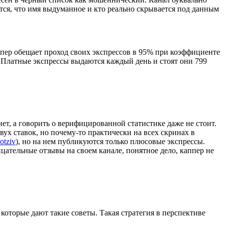
ется, что имя выдуманное и кто реально скрывается под данным
ппер обещает проход своих экспрессов в 95% при коэффициенте
 Платные экспрессы выдаются каждый день и стоят они 799
ет, а говорить о верифицированной статистике даже не стоит.
ух ставок, но почему-то практически на всех скринах в
_otziv
), но на нем публикуются только плюсовые экспрессы.
цательные отзывы на своем канале, понятное дело, каппер не
 которые дают такие советы. Такая стратегия в перспективе