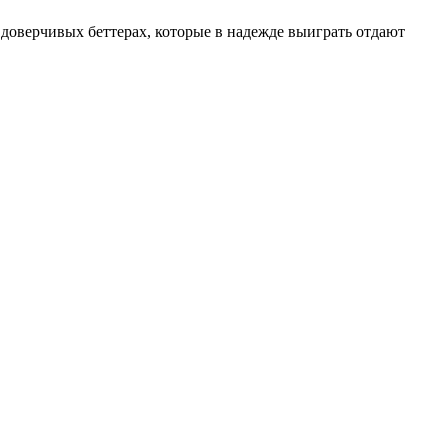
 доверчивых беттерах, которые в надежде выиграть отдают