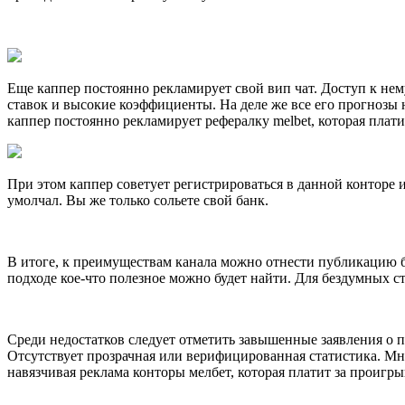
Еще каппер постоянно рекламирует свой вип чат. Доступ к нем
ставок и высокие коэффициенты. На деле же все его прогнозы 
каппер постоянно рекламирует рефералку melbet, которая плати
При этом каппер советует регистрироваться в данной конторе и 
умолчал. Вы же только сольете свой банк.
В итоге, к преимуществам канала можно отнести публикацию б
подходе кое-что полезное можно будет найти. Для бездумных ста
Среди недостатков следует отметить завышенные заявления о 
Отсутствует прозрачная или верифицированная статистика. Мно
навязчивая реклама конторы мелбет, которая платит за проигр