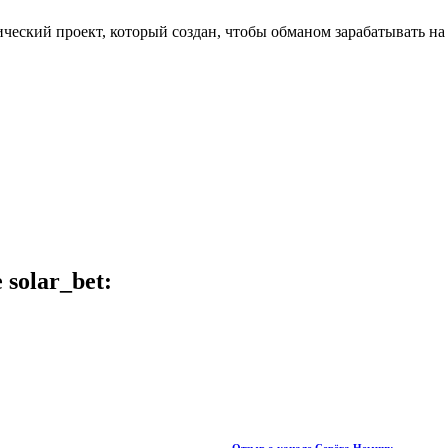
ческий проект, который создан, чтобы обманом зарабатывать на
solar_bet: