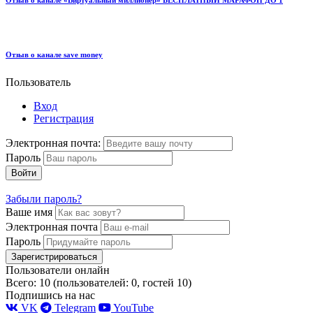
Отзыв о канале «Виртуальный миллионер» БЕСПЛАТНЫЙ МАРАФОН ДО 1
Отзыв о канале save money
Пользователь
Вход
Регистрация
Электронная почта:
Пароль
Войти
Забыли пароль?
Ваше имя
Электронная почта
Пароль
Зарегистрироваться
Пользователи онлайн
Всего: 10 (пользователей: 0, гостей 10)
Подпишись на нас
VK
Telegram
YouTube