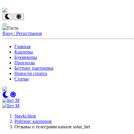
Вход / Регистрация
Главная
Капперы
Букмекеры
Прогнозы
Беттинг партнерки
Новости спорта
Статьи
Stavki.blog
Рейтинг капперов
Отзывы о телеграмм канале solar_bet