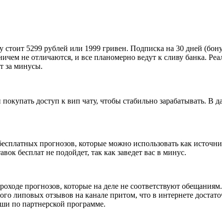
у стоит 5299 рублей или 1999 гривен. Подписка на 30 дней (бон
ничем не отличаются, и все планомерно ведут к сливу банка. Ре
т за минусы.
покупать доступ к вип чату, чтобы стабильно зарабатывать. В да
есплатных прогнозов, которые можно использовать как источни
вок бесплат не подойдет, так как заведет вас в минус.
проходе прогнозов, которые на деле не соответствуют обещания
го липовых отзывов на канале притом, что в интернете достато
ыши по партнерской программе.