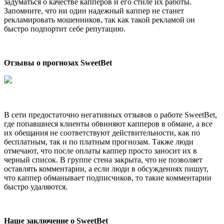
задуматься о качестве капперов и его стиле их работы.
Запомните, что ни один надежный каппер не станет
рекламировать мошенников, так как такой рекламой он
быстро подпортит себе репутацию.
Отзывы о прогнозах SweetBet
В сети предостаточно негативных отзывов о работе SweetBet,
где попавшиеся клиенты обвиняют капперов в обмане, а все
их обещания не соответствуют действительности, как по
бесплатным, так и по платным прогнозам. Также люди
отмечают, что после оплаты каппер просто заносит их в
черный список. В группе стена закрыта, что не позволяет
оставлять комментарии, а если люди в обсуждениях пишут,
что каппер обманывает подписчиков, то такие комментарии
быстро удаляются.
Наше заключение о SweetBet