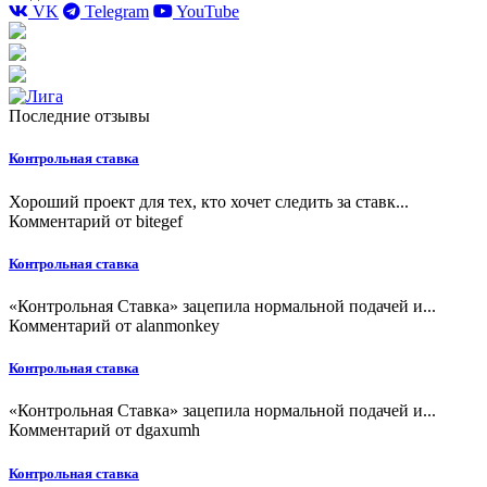
VK
Telegram
YouTube
Последние отзывы
Контрольная ставка
Хороший проект для тех, кто хочет следить за ставк...
Комментарий от
bitegef
Контрольная ставка
«Контрольная Ставка» зацепила нормальной подачей и...
Комментарий от
alanmonkey
Контрольная ставка
«Контрольная Ставка» зацепила нормальной подачей и...
Комментарий от
dgaxumh
Контрольная ставка