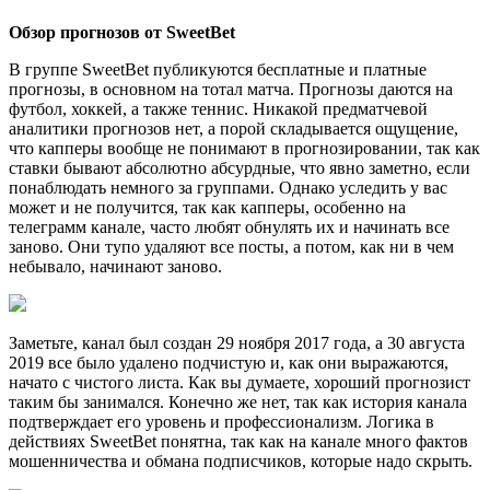
Обзор прогнозов от SweetBet
В группе SweetBet публикуются бесплатные и платные
прогнозы, в основном на тотал матча. Прогнозы даются на
футбол, хоккей, а также теннис. Никакой предматчевой
аналитики прогнозов нет, а порой складывается ощущение,
что капперы вообще не понимают в прогнозировании, так как
ставки бывают абсолютно абсурдные, что явно заметно, если
понаблюдать немного за группами. Однако уследить у вас
может и не получится, так как капперы, особенно на
телеграмм канале, часто любят обнулять их и начинать все
заново. Они тупо удаляют все посты, а потом, как ни в чем
небывало, начинают заново.
Заметьте, канал был создан 29 ноября 2017 года, а 30 августа
2019 все было удалено подчистую и, как они выражаются,
начато с чистого листа. Как вы думаете, хороший прогнозист
таким бы занимался. Конечно же нет, так как история канала
подтверждает его уровень и профессионализм. Логика в
действиях SweetBet понятна, так как на канале много фактов
мошенничества и обмана подписчиков, которые надо скрыть.